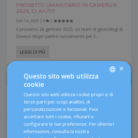
PROGETTO UMANITARIO IN CAMERUN
2025. CI AIUTI?
Gen 14, 2025
|
0
|
Il prossimo 26 gennaio 2025, un team di ginecologi di
Dexeus Mujer partirà nuovamente per il...
LEGGI DI PIÙ
×
Questo sito web utilizza
IL PIÙ LETTO
cookie
SPANISH
Questo sito web utilizza cookie propri e di
L’assistenza alle pazienti di Medicina della
CATALÀ
Riproduzione presso Dexeus Mujer
terze parti per scopi analitici, di
Fertilità
ENGLISH
personalizzazione e funzionali. Puoi
accettare tutti i cookie, rifiutarli o
FRENCH
Il testosterone nella fecondazione in vitro:
configurare le tue preferenze. Per ulteriori
migliora davvero le probabilità di
DEUTSCH
informazioni, consulta la nostra
gravidanza?
ITALIANO