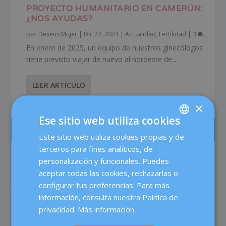
PROYECTO HUMANITARIO EN CAMERÚN:
¿NOS AYUDAS?
por
Dexeus Mujer
|
Dic 27, 2024
|
Actualidad
,
Fertilidad
|
3
En enero de 2025, un equipo de nuestros ginecólogos
tiene previsto viajar de nuevo al noroeste de...
LEER ARTÍCULO
×
Ese sitio web utiliza cookies
LOS MÁS LEÍDOS
Este sitio web utiliza cookies propias y de
SPANISH
terceros para fines analíticos, de
CATALÀ
Test prenatal no invasivo: más precisión,
personalización y funcionales. Puedes
menos dudas
ENGLISH
aceptar todas las cookies, rechazarlas o
Maternidad
configurar tus preferencias. Para más
FRENCH
información, consulta nuestra Política de
En verano, ¿aumenta el riesgo de
DEUTSCH
infecciones vaginales y urinarias?
privacidad.
Más información
Buenos hábitos
ITALIANO