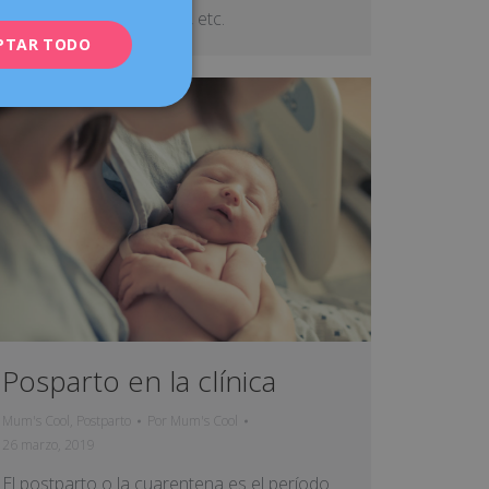
¿cómo cuido el ombligo?, etc.
PTAR TODO
Posparto en la clínica
Mum's Cool
,
Postparto
Por
Mum's Cool
26 marzo, 2019
El postparto o la cuarentena es el período