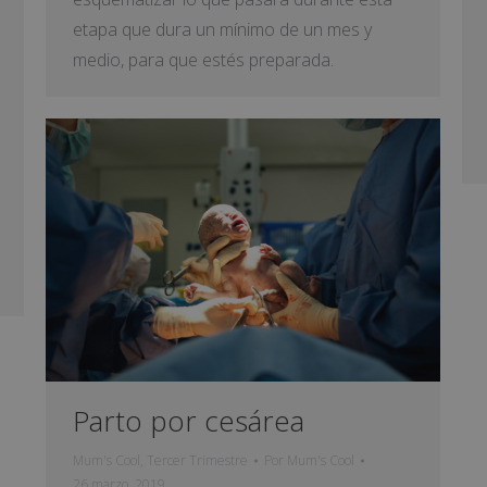
etapa que dura un mínimo de un mes y
medio, para que estés preparada.
Parto por cesárea
Mum's Cool
,
Tercer Trimestre
Por
Mum's Cool
26 marzo, 2019