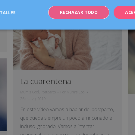
TALLES
RECHAZAR TODO
ACE
La cuarentena
Mum's Cool
,
Postparto
Por
Mum's Cool
26 marzo, 2019
En este vídeo vamos a hablar del postparto,
que queda siempre un poco arrinconado e
incluso ignorado. Vamos a intentar
esquematizar lo que pasará durante esta