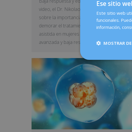
Baja respuesta y edad avanzada En este
Ese sitio we
video, el Dr. Nikolaos Polyzos nos habla
Este sitio web uti
sobre la importancia de personalizar y no
funcionales. Pued
demorar el tratamiento de reproducción
información, cons
asistida en mujeres de edad materna
avanzada y baja reserva ovárica.
MOSTRAR DE