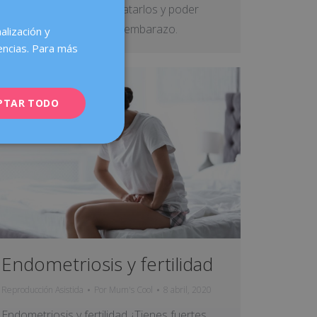
podemos aplicar para tratarlos y poder
mejorar así las tasas de embarazo.
alización y
encias. Para más
PTAR TODO
Endometriosis y fertilidad
Reproducción Asistida
Por
Mum's Cool
8 abril, 2020
Endometriosis y fertilidad ¿Tienes fuertes