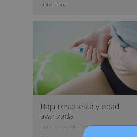
embrionaria.
Baja respuesta y edad
avanzada
Reproducción Asistida
Por
Mum's Cool
8 abril, 2020