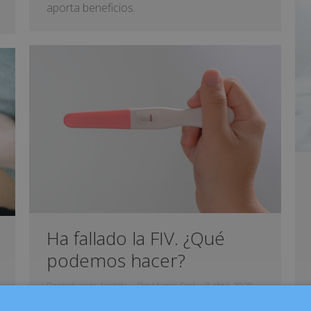
aporta beneficios.
Ha fallado la FIV. ¿Qué
podemos hacer?
Reproducción Asistida
Por
Mum's Cool
8 abril, 2020
Deja un comentario