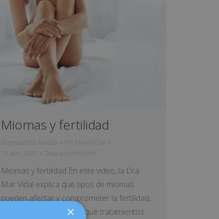
Miomas y fertilidad
Reproducción Asistida
Por
Mum's Cool
13 abril, 2020
Deja un comentario
Miomas y fertilidad En este video, la Dra.
Mar Vidal explica qué tipos de miomas
pueden afectar y comprometer la fertilidad,
×
cómo se diagnostican y qué tratamientos