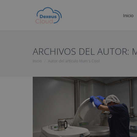
Inicio
ARCHIVOS DEL AUTOR:
Inicio
Autor del artículo Mum's Cool
Estás aquí: