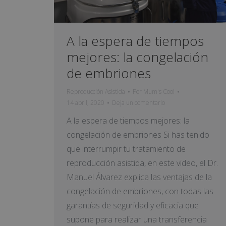
A la espera de tiempos
mejores: la congelación
de embriones
Reproducción Asistida
Por
Mum's Cool
14 abril, 2020
Deja un comentario
A la espera de tiempos mejores: la
congelación de embriones Si has tenido
que interrumpir tu tratamiento de
reproducción asistida, en este video, el Dr.
Manuel Álvarez explica las ventajas de la
congelación de embriones, con todas las
garantías de seguridad y eficacia que
supone para realizar una transferencia