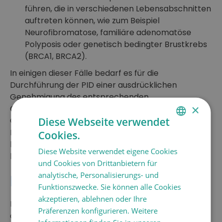
führen, die in verschiedenen Lebensabschnitten
auftreten können, wie zum Beispiel
Neurofibromatose, familiäre adenomatöse
Polyposis oder genetisch bedingter Brustkrebs
(BRCA1, BRCA2).
In einigen dieser Fälle bedarf es für die
Durchführung der PID einer ausdrücklichen
Genehmigung des entsprechenden
×
Gesundheitsamtes nach befürwortendem
Gutachten seitens der „Comisión Nacional de
Diese Webseite verwendet
Reproducción Humana Asistida”, von der die
Cookies.
SPANISH
klinischen, therapeutischen und sozialen Aspekte
Diese Website verwendet eigene Cookies
CATALÀ
beurteilt werden.
und Cookies von Drittanbietern für
ENGLISH
analytische, Personalisierungs- und
PGD-HLA
Funktionszwecke. Sie können alle Cookies
FRANÇAIS
akzeptieren, ablehnen oder Ihre
Das aktuelle Gesetz zu den Techniken der
ITALIANO
Präferenzen konfigurieren. Weitere
assistierten Reproduktion (Gesetz 14/2006)
DEUTSCH