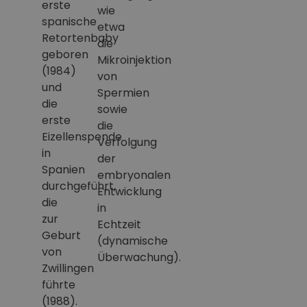
erste
wie
spanische
etwa
Retortenbaby
die
geboren
Mikroinjektion
(1984)
von
und
Spermien
die
sowie
erste
die
Eizellenspende
Verfolgung
in
der
Spanien
embryonalen
durchgeführt,
Entwicklung
die
in
zur
Echtzeit
Geburt
(dynamische
von
Überwachung).
Zwillingen
führte
(1988).