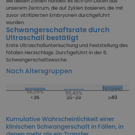
Bei diesen Zahlen handelt es sich um Daten aus
unserem Zentrum, die auf Zyklen basieren, die mit
zuvor vitrifizierten Embryonen durchgeführt
wurden.
Schwangerschaftsrate durch
Ultraschall bestätigt
Erste Ultraschalluntersuchung und Feststellung des
fötalen Herzschlags. Durchgeführt in der 6.
Schwangerschaftswoche.
Nach Altersgruppen
CT PID
57,09%
56,05%
55,40%
<35
35-39
≥40
Jahre
Jahre
Jahre
Kumulative Wahrscheinlichkeit einer
klinischen Schwangerschaft in Fällen, in
denen mehr als ein Transfer