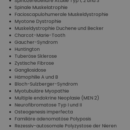
Spinozerebelläre Ataxie Typ 1, 2 und 3
Spinale Muskelatrophie
Facioscapulohumerale Muskeldystrophie
Myotone Dystrophie
Muskeldystrophie Duchene und Becker
Charcot-Marie-Tooth
Gaucher-Syndrom
Huntington
Tuberöse Sklerose
Zystische Fibrose
Gangliosidose
Hämophilie A und B
Bloch-Sulzberger-Syndrom
Myotubuläre Myopathie
Multiple endokrine Neoplasie (MEN 2)
Neurofibromatose Typ I und II
Osteogenesis imperfecta
Familiäre adenomatöse Polyposis
Rezessiv-autosomale Polyzystose der Nieren