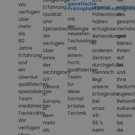
genetische
Wir
Erfahrung,
unserer
währen
Präimplantationsdiagnos
verfügen
Qualität
Patientinnen
des
über
mit
und
haben
gesamt
mehr
der
Spitzentechnologie
erfolglose
Verfah
als
neuesten
Wir
Behandlungen
und
80
Technologie
verfügen
in
bieten
Jahre
und
über
anderen
Ihnen
Erfahrung
einem
eines
Zentren
auf
und
hoch
der
durchgeführt.
Sie
ein
qualifizierten
wichtigsten
Dennoch
und
überaus
Team
IVF
-
liegt
Ihre
qualifiziertes,
für
Labore
unsere
Bedürfn
spezialisiertes
diese
in
Erfolgsrate
zugesc
Team
höchst
Europa,
bei
Behand
medizinischer
präzise
in
etwa
Außer
Fachkräfte.
Technik.
dem
45-
haben
Wir
mehr
55 %
Sie
verfügen
als
beim
die
über