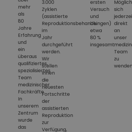
3.000
ersten
Möglich
mehr
Zyklen
Versuch
sich
als
(assistierte
und
jederzei
80
Reproduktionsbehandlungen)
bei
direkt
Jahre
im
etwa
an
Erfahrung
Jahr
80 %
unser
und
durchgeführt
insgesamt.
medizin
ein
werden.
Team
überaus
Wir
zu
qualifiziertes,
stellen
wenden
spezialisiertes
Ihnen
Team
die
medizinischer
neuesten
Fachkräfte.
Fortschritte
In
der
unserem
assistierten
Zentrum
Reproduktion
wurde
zur
das
Verfügung,