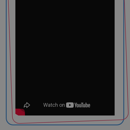
Deshalb haben wir uns für Dexeus Mujer
entschieden. Wir wurden noch dazu sehr
familiär behandelt und haben uns
begleitet gefühlt und das hat uns wirklich
geholfen. Jetzt bin ich fast in der 22.
Woche und die Leute, die uns sehen,
fragen: „Seid ihr schwanger? Was, ihr seid
beide die biologische Mutter? Wie geht
das denn?” Die Methode ist zwar den
wenigsten bekannt, aber wenn wir es
erklären, dann versteht es jeder. Das
einzige Handicap ist, dass man aus
rechtlichen Gründen verheiratet sein
muss, damit die Methode durchgeführt
werden kann, aber für uns war das kein
Problem.”