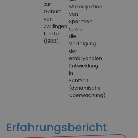
zur
Mikroinjektion
Geburt
von
von
Spermien
Zwillingen
sowie
führte
die
(1988).
Verfolgung
der
embryonalen
Entwicklung
in
Echtzeit
(dynamische
Überwachung).
Erfahrungsbericht