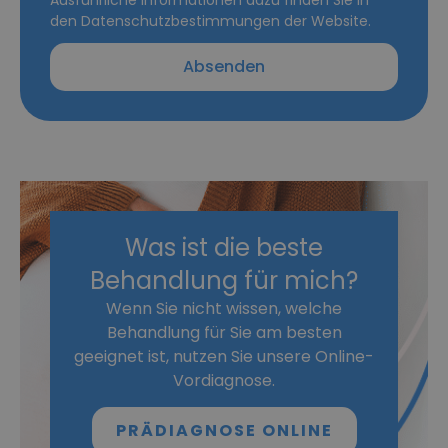
den Datenschutzbestimmungen der Website.
Absenden
Was ist die beste
Behandlung für mich?
Wenn Sie nicht wissen, welche
Behandlung für Sie am besten
geeignet ist, nutzen Sie unsere Online-
Vordiagnose.
PRÄDIAGNOSE ONLINE