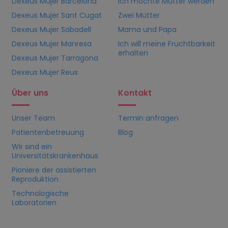
Dexeus Mujer Barcelona
Ich möchte Mutter werden
Dexeus Mujer Sant Cugat
Zwei Mütter
Dexeus Mujer Sabadell
Mama und Papa
Dexeus Mujer Manresa
Ich will meine Fruchtbarkeit
erhalten
Dexeus Mujer Tarragona
Dexeus Mujer Reus
Über uns
Kontakt
Unser Team
Termin anfragen
Patientenbetreuung
Blog
Wir sind ein
Universitätskrankenhaus
Pioniere der assistierten
Reproduktion
Technologische
Laboratorien