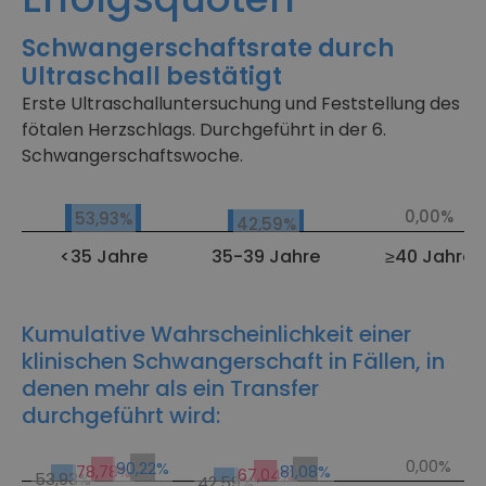
Schwangerschaftsrate durch
Ultraschall bestätigt
Erste Ultraschalluntersuchung und Feststellung des
fötalen Herzschlags. Durchgeführt in der 6.
Schwangerschaftswoche.
Rate der per Ultraschall bestätigten Schwangerschaften (ROPA)
0,00%
53,93%
42,59%
<35 Jahre
35-39 Jahre
≥40 Jahre
Kumulative Wahrscheinlichkeit einer
klinischen Schwangerschaft in Fällen, in
denen mehr als ein Transfer
durchgeführt wird:
Kumulative Erfolgsrate (ROPA)
0,00%
90,22%
81,08%
78,78%
67,04%
53,93%
42,59%