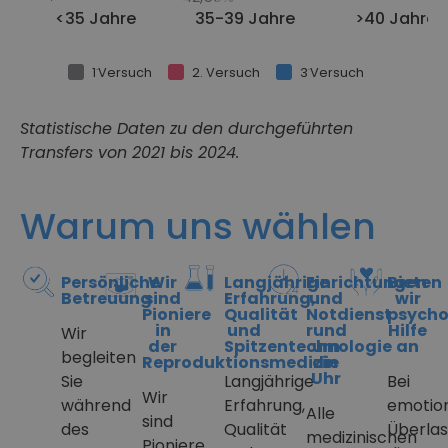
<35 Jahre
35-39 Jahre
>40 Jahre
.
.
1
Versuch
2. Versuch
3
Versuch
Statistische Daten zu den durchgeführten
Transfers von 2021 bis 2024.
Warum uns wählen
Persönliche
Wir
Langjährige
Einrichtungen
Bieten
Betreuung
sind
Erfahrung,
und
wir
Pioniere
Qualität
Notdienst
psycho
in
und
rund
Hilfe
Wir
der
Spitzentechnologie
um
an
begleiten
Reproduktionsmedizin
die
Uhr
Sie
Langjährige
Bei
Wir
während
Erfahrung,
emotio
Alle
sind
des
Qualität
Überlas
medizinischen
Pioniere