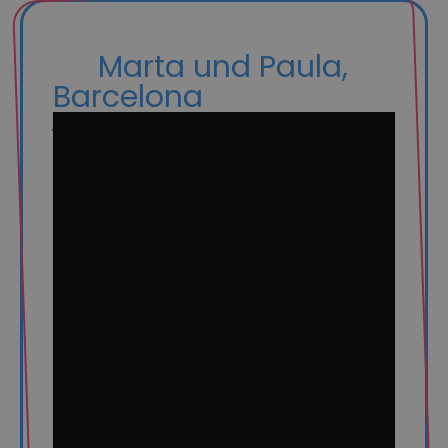
Marta und Paula,
Barcelona
„Paula und ich kennen uns seit fünf Jahren
und für uns beide war das Thema
Kinderkriegen klar. Seit einem Jahr jedoch
machen wir ernsthafte Pläne, seitdem ich
38 geworden bin. Sie ist noch jünger und
wir dachten, es ist besser, wenn Sie das
Baby austrägt. Aber als man uns dann
erzählt hat, dass wir mit dieser Methode
beide teilhaben können, fanden wir das
genial und haben uns dazu entschlossen,
dass sie die Eizellen spenden und ich die
Schwangerschaft ausführen würde. Wir
wollten ein Zentrum haben, dem wir
vertrauen und das Erfahrung damit hat.