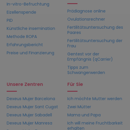
In-vitro-Befruchtung
Prädiagnose online
Eizellenspende
Ovulationsrechner
PID
Fertilitätsuntersuchung des
Künstliche insemination
Paares
Methode ROPA
Fertilitätsuntersuchung der
Erfahrungsbericht
Frau
Preise und Finanzierung
Gentest vor der
Empfängnis (qCarrier)
Tipps zum
Schwangerwerden
Unsere Zentren
Für Sie
Dexeus Mujer Barcelona
Ich möchte Mutter werden
Dexeus Mujer Sant Cugat
Zwei Mütter
Dexeus Mujer Sabadell
Mama und Papa
Dexeus Mujer Manresa
Ich will meine Fruchtbarkeit
erhalten