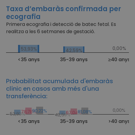
Taxa d’embaràs confirmada per
ecografia
Primera ecografia i detecció de batec fetal. Es
realitza a les 6 setmanes de gestació.
Taxa d'embaràs confirmada per ecografia ROPA
0,00%
53,93%
42,59%
<35 anys
35-39 anys
≥40 anys
Probabilitat acumulada d'embaràs
clínic en casos amb més d'una
transferència:
Taxa d'èxit acumulada ROPA
0,00%
90,22%
81,08%
78,78%
67,04%
53,93%
42,59%
<35 anys
35-39 anys
>40 anys