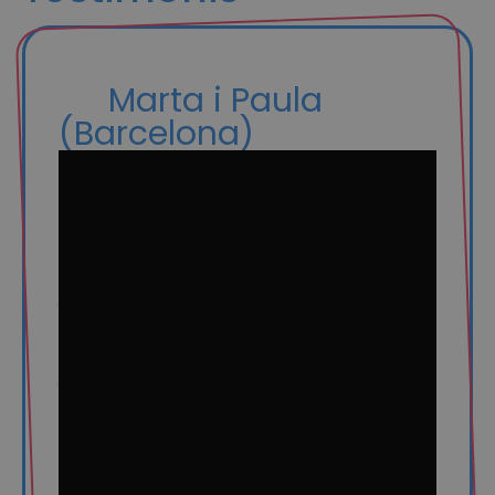
Marta i Paula
(Barcelona)
“La Paula i jo fa cinc anys que ens
coneixem, i les dues teníem clar el tema
de la maternitat. Però ens vam començar
a plantejar la cosa seriosament fa un any,
quan en vaig fer 38. Ella és més jove i vam
pensar que seria millor que ella gestés el
bebè, però quan ens van explicar que a
través del mètode ROPA podíem
participar-hi totes dues, ens va semblar
genial, i vam decidir que ella donaria els
òvuls i jo gestaria el nadó. Volíem un
centre que ens transmetés confiança i
que tingués experiència. Per això vam