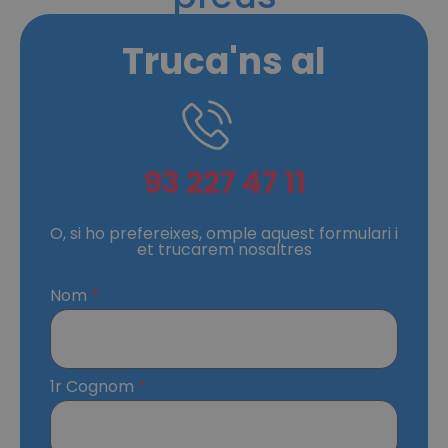
Truca'ns al
93 227 47 11
O, si ho prefereixes, omple aquest formulari i
et trucarem nosaltres
Nom
1r Cognom