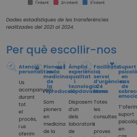
r
r
1
intent
2n intent
3
intent
Dades estadístiques de les transferències
realitzades del 2021 al 2024.
Per què escollir-nos
Atenció
Pioners
Àmplia
Facilitats
Suport
personalitzada
en
experiència,
i
psicol
medicina
qualitat
servei
en
de
i
d’urgències
cas
Us
la
tecnologia
24
de
acompanyem
reproducció
capdavantera
hores
sobrec
emocio
durant
Som
Disposem
Totes
tot
T’oferi
pioners
d’un
les
el
suport
en
dels
consultes
procés,
psicolò
medicina
laboratoris
i
i us
en
de la
de
proves
oferim
cas