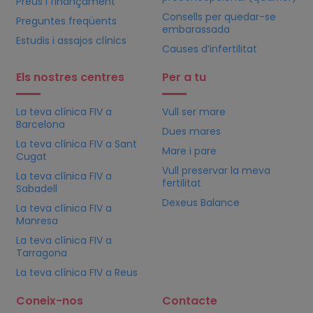
Preus i finançament
Consells per quedar-se
Preguntes freqüents
embarassada
Estudis i assajos clínics
Causes d’infertilitat
Els nostres centres
Per a tu
La teva clínica
FIV
a
Vull ser mare
Barcelona
Dues mares
La teva clínica
FIV
a Sant
Mare i pare
Cugat
Vull preservar la meva
La teva clínica
FIV
a
fertilitat
Sabadell
Dexeus Balance
La teva clínica
FIV
a
Manresa
La teva clínica
FIV
a
Tarragona
La teva clínica
FIV
a Reus
Coneix-nos
Contacte