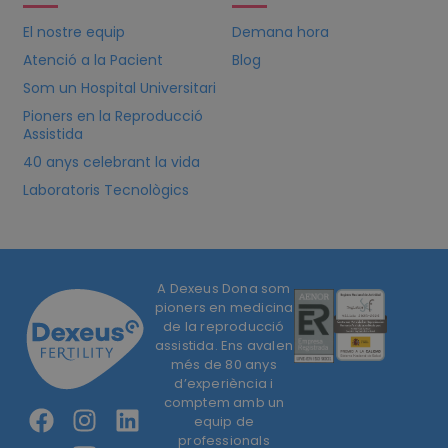
El nostre equip
Demana hora
Atenció a la Pacient
Blog
Som un Hospital Universitari
Pioners en la Reproducció
Assistida
40 anys celebrant la vida
Laboratoris Tecnològics
A Dexeus Dona som
pioners en medicina
de la reproducció
assistida. Ens avalen
més de 80 anys
d’experiència i
comptem amb un
equip de
professionals