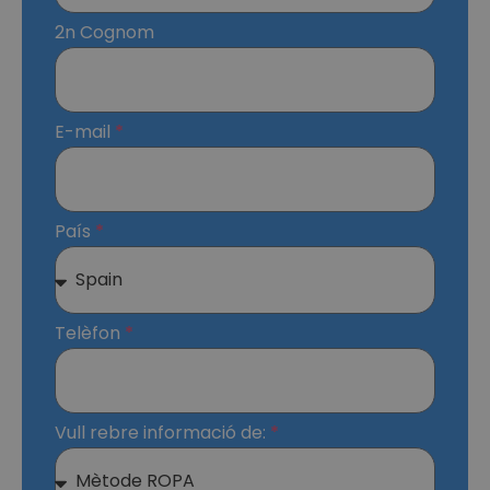
2n Cognom
E-mail
País
Telèfon
Vull rebre informació de: