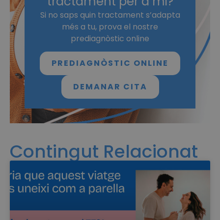
tractament per a mi?
Si no saps quin tractament s’adapta
més a tu, prova el nostre
prediagnòstic online
PREDIAGNÒSTIC ONLINE
DEMANAR CITA
Contingut Relacionat