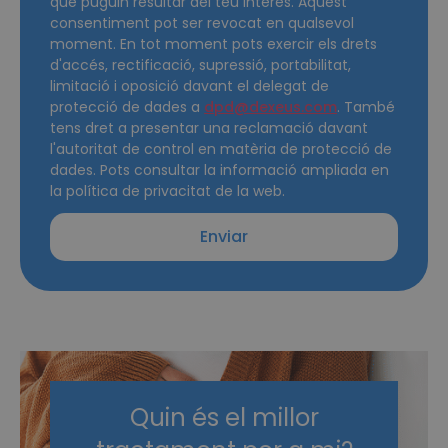
que puguin resultar del teu interès. Aquest
consentiment pot ser revocat en qualsevol
moment. En tot moment pots exercir els drets
d'accés, rectificació, supressió, portabilitat,
limitació i oposició davant el delegat de
protecció de dades a
dpd@dexeus.com
. També
tens dret a presentar una reclamació davant
l'autoritat de control en matèria de protecció de
dades. Pots consultar la informació ampliada en
la política de privacitat de la web.
Enviar
Quin és el millor