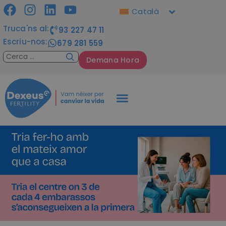
Català
Truca'ns al:
93 227 47 11
Escriu-nos:
679 281 559
Demana Hora