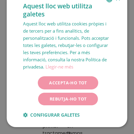
nostre
vostre
in
Aquest lloc web utilitza
nostre
centre
abast
vitro
galetes
equip
SPANISH
es
els
i
mèdic.
Aquest lloc web utilitza cookies pròpies i
va
últims
andrologia.
CATALÀ
de tercers per a fins analítics, de
gestar
avenços
I
ENGLISH
personalització i funcionals. Pots acceptar
el
en
oferim
totes les galetes, rebutjar-les o configurar
FRANÇAIS
naixement
reproducció
un
les teves preferències. Per a més
del
assistida,
servei
ITALIANO
informació, consulta la nostra Política de
primer
com
mèdic
DEUTSCH
privadesa.
Llegir-ne més
bebè
la
d’urgències
proveta
microinjecció
de
ESPAÑOL
espanyol
espermàtica
24
ACCEPTA-HO TOT
(1984)
i el
hores.
i es
seguiment
REBUTJA-HO TOT
va
del
fer
desenvolupament
CONFIGURAR GALETES
el
embrionari
primer
en
tractament
temps