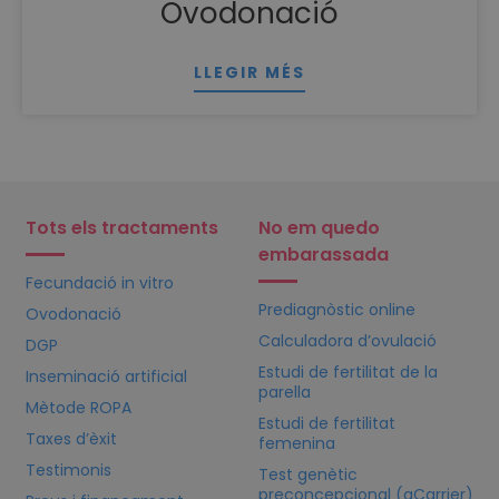
Ovodonació
LLEGIR MÉS
Tots els tractaments
No em quedo
embarassada
Fecundació in vitro
Prediagnòstic online
Ovodonació
Calculadora d’ovulació
DGP
Estudi de fertilitat de la
Inseminació artificial
parella
Mètode ROPA
Estudi de fertilitat
Taxes d’èxit
femenina
Testimonis
Test genètic
preconcepcional (qCarrier)