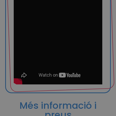
triar Dexeus. Però a més, el tracte va ser
molt familiar i ens vam sentir molt
acompanyades, i això sí que t’ajuda de
veritat. Ara estic de gairebé 22 setmanes i
la gent que ens veu ens pregunta, «esteu
embarassades?, i dieu que totes dues sou
les mares biològiques?, però, com?» El
nom del mètode no es coneix gaire però
quan l’expliques tothom l’entén. L’únic
handicap és que cal estar casada per
aplicar-lo per una qüestió legal, però per
a nosaltres aquest no va ser un
problema.”
Més informació i
preus