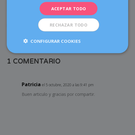
ANTERIOR
SIGUIENTE
ACEPTAR TODO
ESPAÑOL
Ensalada de espinacas y
Dexeus Mujer, siempre a tu
RECHAZAR TODO
pera
lado
CONFIGURAR COOKIES
1 COMENTARIO
Patricia
el 5 octubre, 2020 a las 9:41 pm
Buen articulo y gracias por compartir.