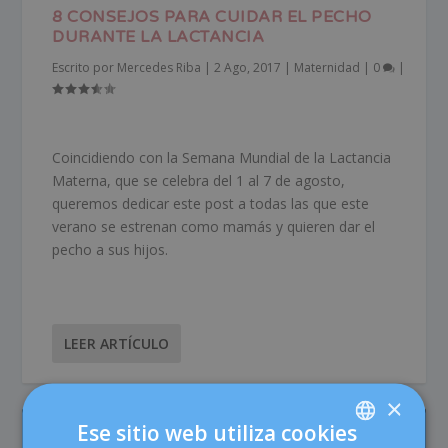
8 CONSEJOS PARA CUIDAR EL PECHO
DURANTE LA LACTANCIA
Escrito por
Mercedes Riba
|
2 Ago, 2017
|
Maternidad
|
0
|
Coincidiendo con la Semana Mundial de la Lactancia
Materna, que se celebra del 1 al 7 de agosto,
queremos dedicar este post a todas las que este
verano se estrenan como mamás y quieren dar el
pecho a sus hijos.
LEER ARTÍCULO
×
Ese sitio web utiliza cookies
LOS MÁS LEÍDOS