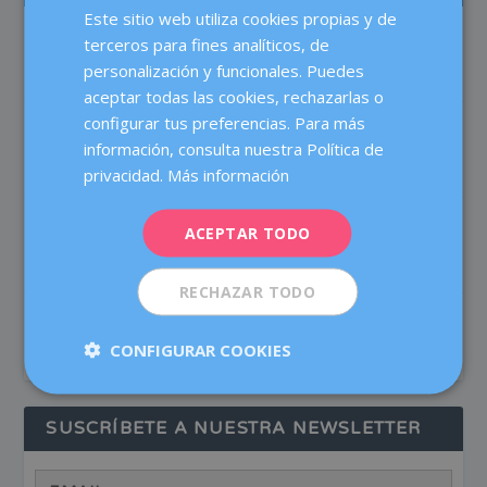
Este sitio web utiliza cookies propias y de
SPANISH
Test prenatal no invasivo: más precisión,
terceros para fines analíticos, de
CATALÀ
menos dudas
personalización y funcionales. Puedes
Maternidad
ENGLISH
aceptar todas las cookies, rechazarlas o
configurar tus preferencias. Para más
FRENCH
En verano, ¿aumenta el riesgo de
información, consulta nuestra Política de
infecciones vaginales y urinarias?
DEUTSCH
Buenos hábitos
privacidad.
Más información
ITALIANO
Aswagandha: mitos y verdades sobre el
ACEPTAR TODO
ESPAÑOL
suplemento natural de moda
Nutrición
RECHAZAR TODO
Congelar óvulos: ¿vale la pena?
Fertilidad
CONFIGURAR COOKIES
SUSCRÍBETE A NUESTRA NEWSLETTER