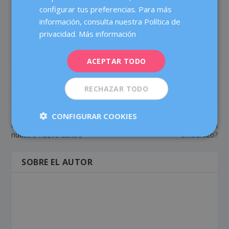
configurar tus preferencias. Para más
FRENCH
información, consulta nuestra Política de
COMPARTIR:
VALORACIÓN:
DEUTSCH
privacidad.
Más información
ITALIANO
ACEPTAR TODO
ESPAÑOL
RECHAZAR TODO
ANTERIOR
SIGUIENTE
CONFIGURAR COOKIES
¡Feliz aniversario!
¿Cuál es la mejor postura
Celebramos 10 años en
para dormir durante el
nuestro nuevo centro
embarazo?
SOBRE EL AUTOR