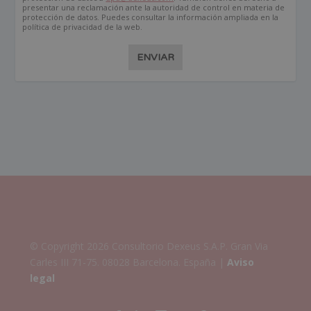
presentar una reclamación ante la autoridad de control en materia de
protección de datos. Puedes consultar la información ampliada en la
política de privacidad de la web.
ENVIAR
© Copyright 2026 Consultorio Dexeus S.A.P. Gran Via
Carles III 71-75. 08028 Barcelona. España |
Aviso
legal