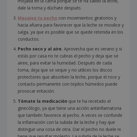
mojada en la cama porque se te ha salido la leche,
dale la toma y dúchate después.
Masajea tu pecho
con movimientos giratorios y
hacia afuera para favorecer que la leche se movilice y
salga, ya que es posible que se quede retenida en los
conductos.
Pecho seco y al aire.
Aprovecha que es verano y si
estás por casa no te cubras el pecho y deja que se
airee, para evitar la humedad. Después de cada
toma, deja que se seque y no utilices los discos
protectores que absorben la leche, porque el roce y
contacto permanente con tejidos húmedos puede
provocar irritación.
Tómate la medicación
que te ha recetado el
ginecólogo, ya que tiene una acción antiinflamatoria
que también favorece al pecho. A veces se confunde
la inflamación con la subida de la leche y hay que
distinguir una cosa de otra. Dar el pecho no duele ni
tiene que resultar molesto. La subida de la leche se