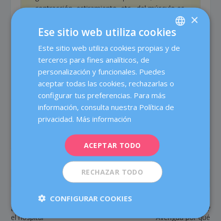
contracción, estiramiento, etc.- del músculo es
×
vital. Es útil en casos de problemas músculo-
Ese sitio web utiliza cookies
esqueléticos.
Este sitio web utiliza cookies propias y de
SPANISH
terceros para fines analíticos, de
CATALÀ
personalización y funcionales. Puedes
ENGLISH
aceptar todas las cookies, rechazarlas o
configurar tus preferencias. Para más
FRENCH
información, consulta nuestra Política de
COMPARTIR:
VALORACIÓN:
DEUTSCH
privacidad.
Más información
ITALIANO
ACEPTAR TODO
ESPAÑOL
RECHAZAR TODO
ANTERIOR
SIGUIENTE
CONFIGURAR COOKIES
Duelo perinatal: cómo se
¿Comes por ansiedad,
acompaña a las familias en
estrés o aburrimiento…?
el hospital
Averigua por qué