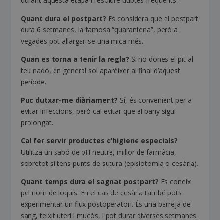
durant aquesta etapa i resoldre dubtes freqüents.
Quant dura el postpart?
Es considera que el postpart
dura 6 setmanes, la famosa “quarantena”, però a
vegades pot allargar-se una mica més.
Quan es torna a tenir la regla?
Si no dones el pit al
teu nadó, en general sol aparèixer al final d’aquest
període.
Puc dutxar-me diàriament?
Sí, és convenient per a
evitar infeccions, però cal evitar que el bany sigui
prolongat.
Cal fer servir productes d’higiene especials?
Utilitza un sabó de pH neutre, millor de farmàcia,
sobretot si tens punts de sutura (episiotomia o cesària).
Quant temps dura el sagnat postpart?
Es coneix
pel nom de loquis. En el cas de cesària també pots
experimentar un flux postoperatori. És una barreja de
sang, teixit uterí i mucós, i pot durar diverses setmanes.