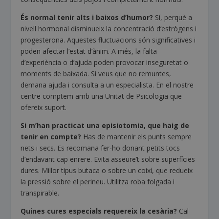
És normal tenir alts i baixos d’humor?
Sí, perquè a
nivell hormonal disminueix la concentració d’estrògens i
progesterona. Aquestes fluctuacions són significatives i
poden afectar l’estat d’ànim. A més, la falta
d’experiència o d’ajuda poden provocar inseguretat o
moments de baixada. Si veus que no remuntes,
demana ajuda i consulta a un especialista. En el nostre
centre comptem amb una Unitat de Psicologia que
ofereix suport.
Si m’han practicat una episiotomia, que haig de
tenir en compte?
Has de mantenir els punts sempre
nets i secs. Es recomana fer-ho donant petits tocs
d’endavant cap enrere. Evita asseure’t sobre superfícies
dures. Millor tipus butaca o sobre un coixí, que redueix
la pressió sobre el perineu. Utilitza roba folgada i
transpirable.
Quines cures especials requereix la cesària?
Cal