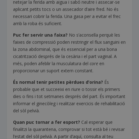
netejar la ferida amb aigua i sabó neutre i assecar-se
aplicant petits tocs o un assecador d’aire fred. No és
necessari cobrir la ferida. Una gasa per a evitar el frec
amb la roba és suficient.
Puc fer servir una faixa?
No s’aconsella perquè les
faixes de compressió poden restringir el flux sanguini en
la zona abdominal, que és essencial per a una bona
cicatrització després de la cesària i el part vaginal. A
més, poden afeblir la musculatura del
core
en
proporcionar un suport extern constant.
És normal tenir petites pèrdues d’orina?
És
probable que et succeeixi en riure o tossir els primers
dies o fins i tot setmanes després del part. És important
informar el ginecòleg i realitzar exercicis de rehabilitació
del sòl pelvià.
Quan puc tornar a fer esport?
Cal esperar que
finalitzi la quarantena, comprovar si tot està bé i revisar
l’estat del sòl pelvià. A partir d’aquí, consulta al teu