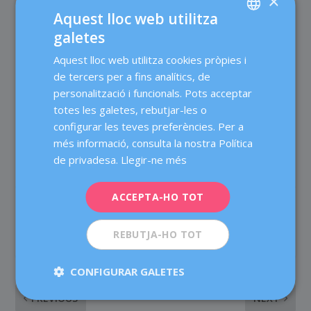
×
Sagnat vaginal en augment o que reapareix
Aquest lloc web utilitza
Inflor o dolor intens en una cama
galetes
Dolor en el pit o sensació de falta d’aire
SPANISH
Tristesa extrema i falta d’energia de manera
Aquest lloc web utilitza cookies pròpies i
CATALÀ
permanent
de tercers per a fins analítics, de
ENGLISH
personalització i funcionals. Pots acceptar
totes les galetes, rebutjar-les o
FRENCH
configurar les teves preferències. Per a
DEUTSCH
més informació, consulta la nostra Política
ITALIANO
de privadesa.
Llegir-ne més
ESPAÑOL
ACCEPTA-HO TOT
COMPARTEIX:
VALORA:
REBUTJA-HO TOT
CONFIGURAR GALETES
PREVIOUS
NEXT