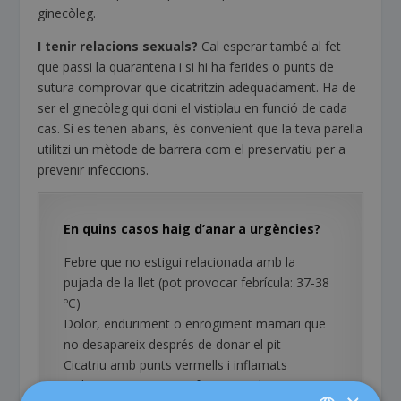
ginecòleg.
I tenir relacions sexuals?
Cal esperar també al fet
que passi la quarantena i si hi ha ferides o punts de
sutura comprovar que cicatritzin adequadament. Ha de
ser el ginecòleg qui doni el vistiplau en funció de cada
cas. Si es tenen abans, és convenient que la teva parella
utilitzi un mètode de barrera com el preservatiu per a
prevenir infeccions.
En quins casos haig d’anar a urgències?
Febre que no estigui relacionada amb la
pujada de la llet (pot provocar febrícula: 37-38
ºC)
Dolor, enduriment o enrogiment mamari que
no desapareix després de donar el pit
Cicatriu amb punts vermells i inflamats
Dolor, coïssor i ganes freqüents d’orinar