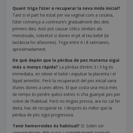
Quant triga l’úter a recuperar la seva mida inicial?
Tant si el part ha estat per via vaginal com a cesària,
l’úter comença a contreure’s gradualment des dels
primers dies. Això pot causar còlics similars als
menstruals, sobretot si dones el pit al teu bebè (la
lactància ho afavoreix). Triga entre 6 i 8 setmanes,
aproximadament.
De què depèn que la pèrdua de pes materna sigui
més o menys ràpida?
La pèrdua d’entre 3 i 5 kg és
immediata, en néixer el bebè i expulsar la placenta i el
líquid amniòtic. Però la recuperació del pes inicial varia
d’unes dones a unes altres. El que costa una mica més
de temps és perdre quilos extres si s’ha guanyat pes per
sobre de l’habitual. Però no tinguis pressa, ara no cal fer
dieta, has de recuperar-te. I després és millor que la
pèrdua de pes sigui progressiva.
Tenir hemorroides és habitual?
Sí. Solen ser
conseqüències dels pujos i completament normals.