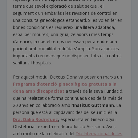
terme qualsevol exploració de salut sexual, el
seguiment d’un embaràs i les revisions de control en
una consulta ginecològica estàndard. Si es volen fer en
bones condicions es requereix una llitera adaptada,
espai per moure’s, una grua, zeladors i més temps
d’atenció, ja que el temps necessari per atendre una
pacient amb mobilitat reduïda s’amplia. Són aspectes
importants i recursos que no disposen tots els centres
sanitaris i hospitals.
Per aquest motiu, Dexeus Dona va posar en marxa un
Programa d’atenció ginecològica gratuïta a la
dona amb discapacitat
a través de la seva Fundació,
que ha realitzat de forma continuada des de fa més de
20 anys en col·laboració amb l’
Institut Guttmann
. La
persona que està al capdavant des del seu inici és la
Dra. Dalia Rodríguez
,
especialista en Ginecologia i
Obstetrícia i experta en Reproducció Assistida. Avui,
amb motiu de la celebració del
Dia Internacional de les