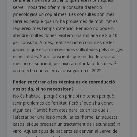
centre ens deriva a pacients que necessiten aquest
servei i nosaltres oferim la consulta d’atenció
ginecològica un cop al mes. Les consultes són més
llargues perquè quan hi ha problemes de mobilitat es
requereix més temps d’atenció. Per això no podem
atendre moltes dones. Visitem una mitjana de 8 a 10
per consulta. A més, realitzem interconsultes de les
pacients que estan ingressades sol·licitades pels metges
especialistes. Som conscients que un dia de visita al
mes no és suficient, per això ampliar-la a dos dies. És
un objectiu que volem aconseguir en el 2025.
Poden recórrer a les tècniques de reproducció
assistida, si ho necessiten?
No és habitual, perquè en principi no tenen per què
tenir problemes de fertilitat. Però sí que s’ha donat
algun cas. També hem atès parelles en les quals
l’afectat per una lesió medul·lar és l’home. En aquests
casos, sí que precisen un tractament de Fecundació in
vitro. Aquest tipus de pacients es deriven al Servei de