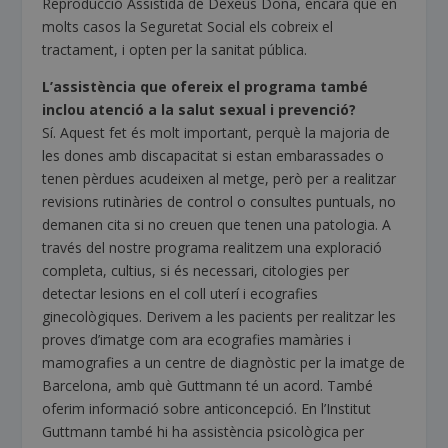
Reproducció Assistida de Dexeus Dona, encara que en
molts casos la Seguretat Social els cobreix el
tractament, i opten per la sanitat pública.
L’assistència que ofereix el programa també
inclou atenció a la salut sexual i prevenció?
Sí. Aquest fet és molt important, perquè la majoria de
les dones amb discapacitat si estan embarassades o
tenen pèrdues acudeixen al metge, però per a realitzar
revisions rutinàries de control o consultes puntuals, no
demanen cita si no creuen que tenen una patologia. A
través del nostre programa realitzem una exploració
completa, cultius, si és necessari, citologies per
detectar lesions en el coll uterí i ecografies
ginecològiques. Derivem a les pacients per realitzar les
proves d’imatge com ara ecografies mamàries i
mamografies a un centre de diagnòstic per la imatge de
Barcelona, amb què Guttmann té un acord. També
oferim informació sobre anticoncepció. En l’Institut
Guttmann també hi ha assistència psicològica per