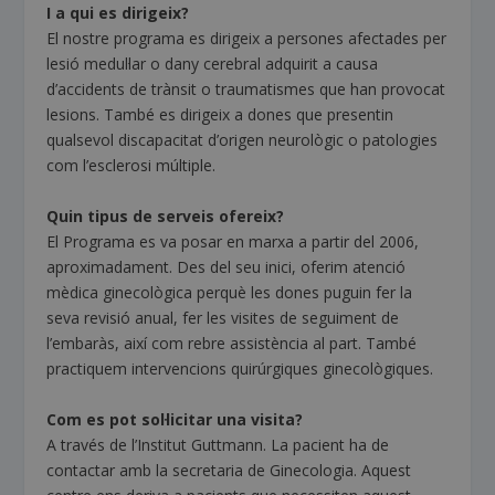
I a qui es dirigeix?
El nostre programa es dirigeix a persones afectades per
lesió medul·lar o dany cerebral adquirit a causa
d’accidents de trànsit o traumatismes que han provocat
lesions. També es dirigeix a dones que presentin
qualsevol discapacitat d’origen neurològic o patologies
com l’esclerosi múltiple.
Quin tipus de serveis ofereix?
El Programa es va posar en marxa a partir del 2006,
aproximadament. Des del seu inici, oferim atenció
mèdica ginecològica perquè les dones puguin fer la
seva revisió anual, fer les visites de seguiment de
l’embaràs, així com rebre assistència al part. També
practiquem intervencions quirúrgiques ginecològiques.
Com es pot sol·licitar una visita?
A través de l’Institut Guttmann. La pacient ha de
contactar amb la secretaria de Ginecologia. Aquest