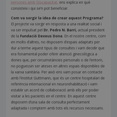
persones amb Discapacitat,
ens explica en què
consisteix i qui se’n pot beneficiar.
Com va sorgir la idea de crear aquest Programa?
El projecte va sorgir en resposta a una realitat social i
va ser impulsat pel
Dr. Pedro N. Barri,
actual president
de la
Fundació Dexeus Dona
. En el nostre centre, com
en molts d’altres, no disposem d’espais adaptats per
dur a terme aquest tipus de consultes i vam decidir que
era fonamental poder oferir atenció ginecològica a
dones que, per circumstàncies personals o de l’entorn,
no poguessin ser ateses en altres espais disponibles de
la xarxa sanitària. Per això ens vam posar en contacte
amb l’Institut Guttmann, que és un centre hospitalari de
referència internacional en neurorehabilitació i vam
establir un acord de col·laboració amb ells per poder
visitar a les pacients en el centre. En aquest centre
disposem d’una sala de consulta perfectament
adaptada i comptem amb tots els recursos necessaris.