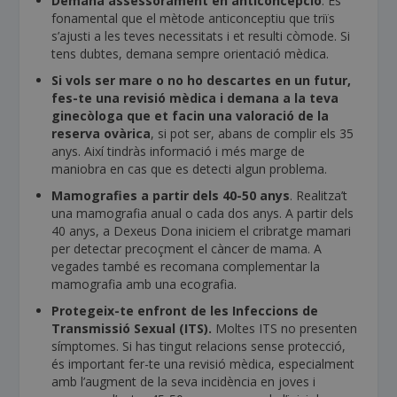
Demana assessorament en anticoncepció
. És
fonamental que el mètode anticonceptiu que triïs
s’ajusti a les teves necessitats i et resulti còmode. Si
tens dubtes, demana sempre orientació mèdica.
Si vols ser mare o no ho descartes en un futur,
fes-te una revisió mèdica i demana a la teva
ginecòloga que et facin una valoració de la
reserva ovàrica
, si pot ser, abans de complir els 35
anys. Així tindràs informació i més marge de
maniobra en cas que es detecti algun problema.
Mamografies a partir dels 40-50 anys
. Realitza’t
una mamografia anual o cada dos anys. A partir dels
40 anys, a Dexeus Dona iniciem el cribratge mamari
per detectar precoçment el càncer de mama. A
vegades també es recomana complementar la
mamografia amb una ecografia.
Protegeix-te enfront de les Infeccions de
Transmissió Sexual (ITS).
Moltes ITS no presenten
símptomes. Si has tingut relacions sense protecció,
és important fer-te una revisió mèdica, especialment
amb l’augment de la seva incidència en joves i