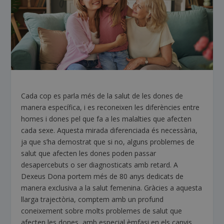
Cada cop es parla més de la salut de les dones de
manera específica, i es reconeixen les diferències entre
homes i dones pel que fa a les malalties que afecten
cada sexe. Aquesta mirada diferenciada és necessària,
ja que s’ha demostrat que si no, alguns problemes de
salut que afecten les dones poden passar
desapercebuts o ser diagnosticats amb retard. A
Dexeus Dona portem més de 80 anys dedicats de
manera exclusiva a la salut femenina. Gràcies a aquesta
llarga trajectòria, comptem amb un profund
coneixement sobre molts problemes de salut que
afecten les dones, amb especial èmfasi en els canvis