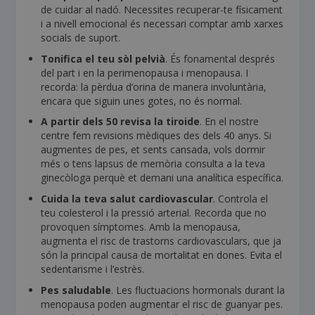
de cuidar al nadó. Necessites recuperar-te físicament
i a nivell emocional és necessari comptar amb xarxes
socials de suport.
Tonifica el teu sòl pelvià
. És fonamental després
del part i en la perimenopausa i menopausa. I
recorda: la pèrdua d’orina de manera involuntària,
encara que siguin unes gotes, no és normal.
A partir dels 50 revisa la tiroide
. En el nostre
centre fem revisions mèdiques des dels 40 anys. Si
augmentes de pes, et sents cansada, vols dormir
més o tens lapsus de memòria consulta a la teva
ginecòloga perquè et demani una analítica específica.
Cuida la teva salut cardiovascular
. Controla el
teu colesterol i la pressió arterial. Recorda que no
provoquen símptomes. Amb la menopausa,
augmenta el risc de trastorns cardiovasculars, que ja
són la principal causa de mortalitat en dones. Evita el
sedentarisme i l’estrès.
Pes saludable
. Les fluctuacions hormonals durant la
menopausa poden augmentar el risc de guanyar pes.