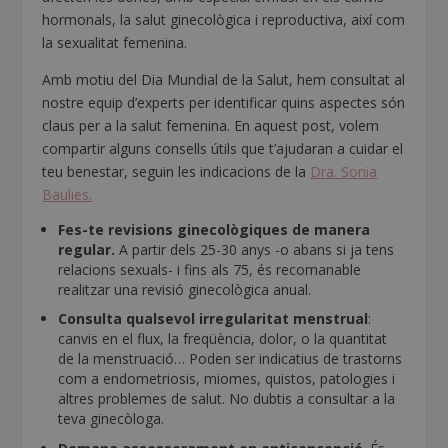
hormonals, la salut ginecològica i reproductiva, així com
la sexualitat femenina.
Amb motiu del Dia Mundial de la Salut, hem consultat al
nostre equip d’experts per identificar quins aspectes són
claus per a la salut femenina. En aquest post, volem
compartir alguns consells útils que t’ajudaran a cuidar el
teu benestar, seguin les indicacions de la
Dra. Sonia
Baulies.
Fes-te revisions ginecològiques de manera
regular.
A partir dels 25-30 anys -o abans si ja tens
relacions sexuals- i fins als 75, és recomanable
realitzar una revisió ginecològica anual.
Consulta qualsevol irregularitat menstrual
:
canvis en el flux, la freqüència, dolor, o la quantitat
de la menstruació… Poden ser indicatius de trastorns
com a endometriosis, miomes, quistos, patologies i
altres problemes de salut. No dubtis a consultar a la
teva ginecòloga.