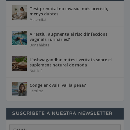
Test prenatal no invasiu: més precisió,
menys dubtes
Maternitat
A l’estiu, augmenta el risc d’infeccions
vaginals i urinàries?
Bons hàbits
L’ashwagandha: mites i veritats sobre el
suplement natural de moda
Nutrició
Congelar òvuls: val la pena?
Fertilitat
SUSCRÍBETE A NUESTRA NEWSLETTER