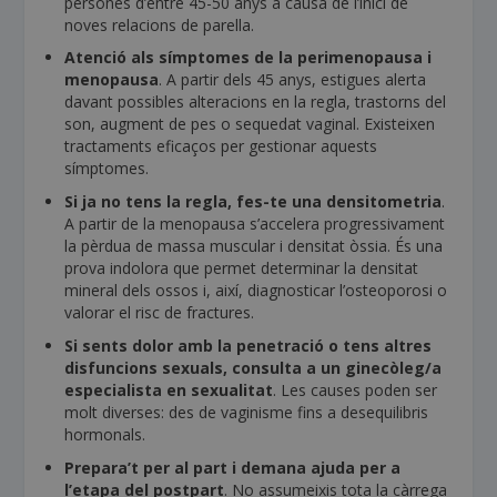
persones d’entre 45-50 anys a causa de l’inici de
noves relacions de parella.
Atenció als símptomes de la perimenopausa i
menopausa
. A partir dels 45 anys, estigues alerta
davant possibles alteracions en la regla, trastorns del
son, augment de pes o sequedat vaginal. Existeixen
tractaments eficaços per gestionar aquests
símptomes.
Si ja no tens la regla, fes-te una densitometria
.
A partir de la menopausa s’accelera progressivament
la pèrdua de massa muscular i densitat òssia. És una
prova indolora que permet determinar la densitat
mineral dels ossos i, així, diagnosticar l’osteoporosi o
valorar el risc de fractures.
Si sents dolor amb la penetració o tens altres
disfuncions sexuals, consulta a un ginecòleg/a
especialista en sexualitat
. Les causes poden ser
molt diverses: des de vaginisme fins a desequilibris
hormonals.
Prepara’t per al part i demana ajuda per a
l’etapa del postpart
. No assumeixis tota la càrrega