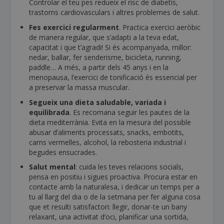
Controlar el teu pes redueix el risc de diabetis,
trastorns cardiovasculars i altres problemes de salut.
Fes exercici regularment
. Practica exercici aeròbic
de manera regular, que s’adapti a la teva edat,
capacitat i que t’agradi! Si és acompanyada, millor:
nedar, ballar, fer senderisme, bicicleta, running,
paddle… A més, a partir dels 45 anys i en la
menopausa, l’exercici de tonificació és essencial per
a preservar la massa muscular.
Segueix una dieta saludable, variada i
equilibrada
. Es recomana seguir les pautes de la
dieta mediterrània. Evita en la mesura del possible
abusar d’aliments processats, snacks, embotits,
carns vermelles, alcohol, la rebosteria industrial i
begudes ensucrades.
Salut mental
: cuida les teves relacions socials,
pensa en positiu i sigues proactiva. Procura estar en
contacte amb la naturalesa, i dedicar un temps per a
tu al llarg del dia o de la setmana per fer alguna cosa
que et resulti satisfactori: llegir, donar-te un bany
relaxant, una activitat d’oci, planificar una sortida,