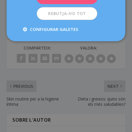
contribueixin a tonificar el cos i a no perdre agilitat:
pilates, ioga, estiraments i exercicis de força.
REBUTJA-HO TOT
CONFIGURAR GALETES
COMPARTEIX:
VALORA:
PREVIOUS
NEXT
Skin routine per a la higiene
Dieta i greixos: quins són
íntima
els més saludables?
SOBRE L'AUTOR