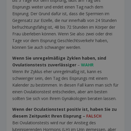
bis 3 Tage vor dem Eisprung, läuft am Tag des
Eisprungs weiter und endet einen Tag nach dem
Eisprung. Der Grund dafür ist, dass die Spermien im
Gegensatz zur Eizelle, die nur innerhalb von 24 Stunden
befruchtungsfähig ist, 48 bis 72 Stunden im Körper der
Frau überleben können. Wenn Sie also zwei oder drei
Tage vor dem Eisprung Geschlechtsverkehr haben,
können Sie auch schwanger werden.
Wenn Sie unregelmäßige Zyklen haben, sind
Ovulationstests zuverlässiger
–
WAHR
Wenn Ihr Zyklus eher unregelmäßig ist, kann es
schwieriger sein, den Tag des Eisprungs mit einem
Kalender zu bestimmen. In diesen Fall kann man sich für
einen Ovulationstest entscheiden, aber am besten
sollten Sie sich von Ihrem Gynäkologen beraten lassen.
Wenn der Oculationstest positiv ist, haben Sie zu
diesem Zeitpunkt Ihren Eisprung
–
FALSCH
Bei Ovulationstests wird nur der Anstieg des
luteinisierenden Hormons (LH) im Urin gemessen, aber