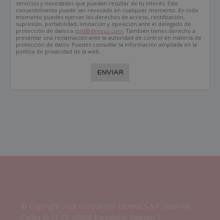
servicios y novedades que puedan resultar de tu interés. Este
consentimiento puede ser revocado en cualquier momento. En todo
momento puedes ejercer los derechos de acceso, rectificación,
supresión, portabilidad, limitación y oposición ante el delegado de
protección de datos a
dpd@dexeus.com
. También tienes derecho a
presentar una reclamación ante la autoridad de control en materia de
protección de datos. Puedes consultar la información ampliada en la
política de privacidad de la web.
ENVIAR
© Copyright 2026 Consultorio Dexeus S.A.P. Gran Via
Carles III 71-75. 08028 Barcelona. Spanien |