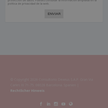
protección de datos. Puedes consultar la información ampliada en la
política de privacidad de la web.
ENVIAR
© Copyright 2026 Consultorio Dexeus S.A.P. Gran Via
Carles III 71-75. 08028 Barcelona. Spanien |
Rechtlicher Hinweis