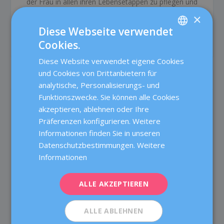
der Frau in allen ihren Lebensetappen zu pflegen und
eine hochqualitative ärztliche Versorgung mittels
×
Teamarbeit und hochentwickeltster Technologie
Diese Webseite verwendet
anzubieten.
Cookies.
SPANISH
Diese Website verwendet eigene Cookies
CATALÀ
und Cookies von Drittanbietern für
RELATED POSTS
ENGLISH
analytische, Personalisierungs- und
Funktionszwecke. Sie können alle Cookies
FRENCH
akzeptieren, ablehnen oder Ihre
DEUTSCH
Präferenzen konfigurieren. Weitere
ITALIANO
Informationen finden Sie in unseren
Datenschutzbestimmungen.
Weitere
ESPAÑOL
Informationen
ALLE AKZEPTIEREN
ALLE ABLEHNEN
Die zukunft gegen krebs liegt in der vorbeugung