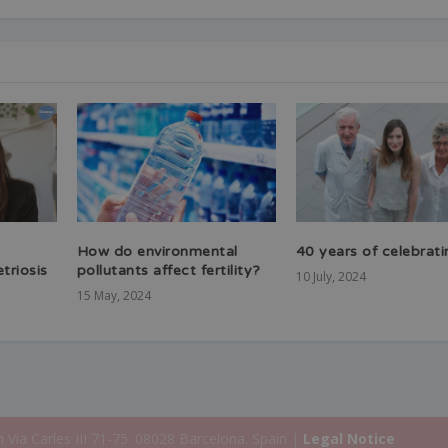
How do environmental
40 years of celebratin
triosis
pollutants affect fertility?
10 July, 2024
15 May, 2024
 Via Carles III 71-75. 08028 Barcelona. Spain |
Legal Notice