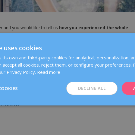
r and you would like to tell us
how you experienced the whole
 centre and you’d like to share your experiences? Would you like to
 how you managed to overcome the difficult moments?
e uses cookies
s a space where you can leave all your personal experiences.
its own and third-party cookies for analytical, personalization, an
s readers? Send us your text to
communication@dexeus.com
and, if
 accept all cookies, reject them, or configure your preferences.
 inspire other women! *
ur Privacy Policy.
Read more
COOKIES
DECLINE ALL
’t want to.