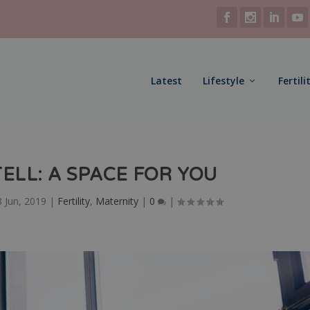
Latest
Lifestyle
Fertili
TELL: A SPACE FOR YOU
8 Jun, 2019
|
Fertility
,
Maternity
|
0
|