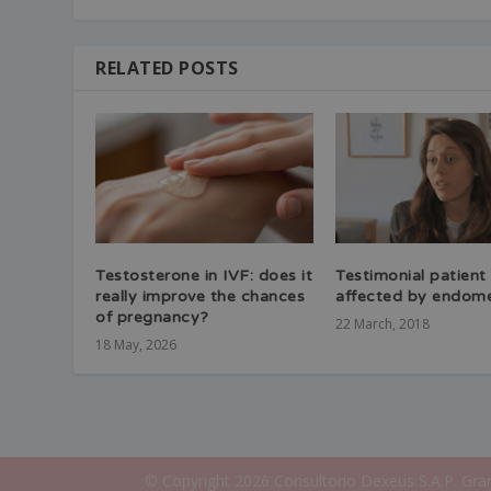
RELATED POSTS
Testosterone in IVF: does it
Testimonial patient
really improve the chances
affected by endome
of pregnancy?
22 March, 2018
18 May, 2026
© Copyright 2026 Consultorio Dexeus S.A.P. Gran