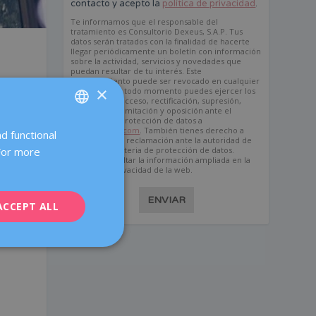
contacto y acepto la
política de privacidad
.
Te informamos que el responsable del
tratamiento es Consultorio Dexeus, S.A.P. Tus
datos serán tratados con la finalidad de hacerte
llegar periódicamente un boletín con información
sobre la actividad, servicios y novedades que
puedan resultar de tu interés. Este
consentimiento puede ser revocado en cualquier
×
momento. En todo momento puedes ejercer los
derechos de acceso, rectificación, supresión,
portabilidad, limitación y oposición ante el
delegado de protección de datos a
dpd@dexeus.com
. También tienes derecho a
d functional
SPANISH
presentar una reclamación ante la autoridad de
 For more
control en materia de protección de datos.
CATALÀ
Puedes consultar la información ampliada en la
política de privacidad de la web.
ENGLISH
ENVIAR
ACCEPT ALL
FRENCH
DEUTSCH
ITALIANO
ESPAÑOL