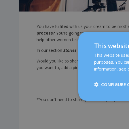
You have fulfilled with us your dream to be mothe
process?
You’re going through a treatment in our
help other women telling them
how you felt or
This websit
In our section
S
tories
to tell
we offer our patient
This website uses 
Would you like to share your story with our blog’
purposes. You can
you want to, add a picture, too. Make your story
information, see o
CONFIGURE 
*You don’t need to share your identity, if you don