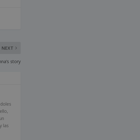
NEXT
nna’s story
ndoles
ello,
un
y las