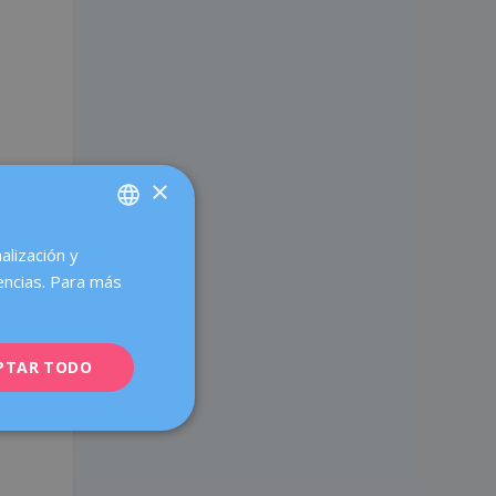
×
a
alización y
SPANISH
encias. Para más
CATALÀ
ENGLISH
PTAR TODO
FRENCH
DEUTSCH
ITALIANO
ESPAÑOL