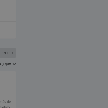
UIENTE
s y qué no
 más de
bjetivo