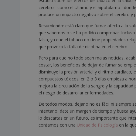
estudio sobre los efectos del tabaco en la salud.
cerebro –como el tálamo y el hipotálamo– donde 
produce un impacto negativo sobre el cerebro y p
Resumiendo: está claro que fumar afecta a la sa
que sabemos o se ha podido comprobar. Incluso l
falsa, ya que el tabaco no tiene propiedades rel
que provoca la falta de nicotina en el cerebro.
Pero para que no todo sean malas noticias, acab
costar, los beneficios de dejar de fumar se emp
disminuye la presión arterial y el ritmo cardíaco,
compuestos tóxicos; en 2 o 3 días empieza a norma
mejora la circulación de la sangre y la capacida
el riesgo de desarrollar enfermedades.
De todos modos, dejarlo no es fácil ni siempre s
intentarlo, date un margen de tiempo y busca ay
lo descartas en un futuro, es importante que inten
contamos con una
Unidad de Psicología
en la que