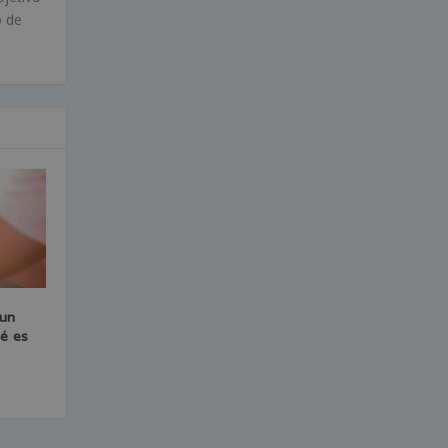
o de
 un
é es