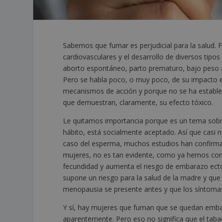
Sabemos que fumar es perjudicial para la salud. 
cardiovasculares y el desarrollo de diversos tip
aborto espontáneo, parto prematuro, bajo peso al
Pero se habla poco, o muy poco, de su impacto e
mecanismos de acción y porque no se ha establec
que demuestran, claramente, su efecto tóxico.
Le quitamos importancia porque es un tema sobr
hábito, está socialmente aceptado. Así que casi na
caso del esperma, muchos estudios han confirmad
mujeres, no es tan evidente, como ya hemos co
fecundidad y aumenta el riesgo de embarazo ectó
supone un riesgo para la salud de la madre y qu
menopausia se presente antes y que los síntoma
Y sí, hay mujeres que fuman que se quedan emba
aparentemente. Pero eso no significa que el taba