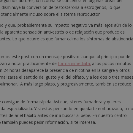
 Según los autores, la nicotina se concentra en algunas áreas del
disminuye la conversión de testosterona a estrógenos, lo que
otencialmente incluso sobre el sistema reproductor.
lud y que, probablemente su impacto negativo va más lejos aún de lo
a aparente sensación anti-estrés o de relajación que produce es
ajantes. Lo que ocurre es que fumar calma los síntomas de abstinenci
amos este post con un mensaje positivo: aunque al principio puede
iezan a notar prácticamente de
forma inmediata:
a los pocos minutos
 en 24 horas desaparece la presencia de nicotina en la sangre y otros
lizarse el sentido del gusto y el del olfato, y a los dos o tres mese
d pulmonar. A más largo plazo, y progresivamente, también se reduce
e consigue de forma rápida. Así que, si eres fumadora y quieres
uda especializada. Y si estás pensando en quedarte embarazada, o n
tes dejar el hábito antes de ir a buscar al bebé. En nuestro centro
 también puedes pedir información, si te interesa.