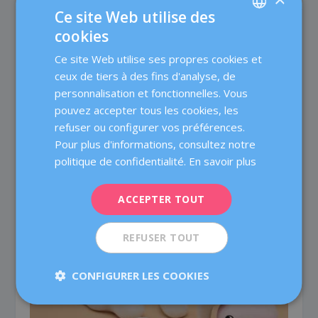
Ce site Web utilise des
cookies
SPANISH
Ce site Web utilise ses propres cookies et
CATALÀ
ceux de tiers à des fins d'analyse, de
ENGLISH
personnalisation et fonctionnelles. Vous
pouvez accepter tous les cookies, les
FRENCH
refuser ou configurer vos préférences.
DEUTSCH
Pour plus d'informations, consultez notre
ITALIANO
politique de confidentialité.
En savoir plus
ESPAÑOL
ACCEPTER TOUT
Fausses couches à répétition : quelles sont les
démarches à suivre?
16 janvier 2024
REFUSER TOUT
CONFIGURER LES COOKIES