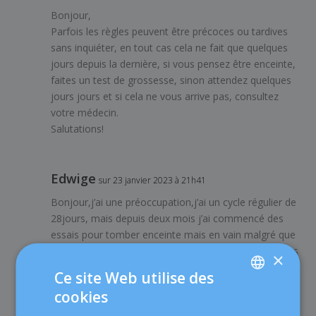
Bonjour,
Parfois les règles peuvent être précoces ou tardives
sans inquiéter, en tout cas cela ne fait que quelques
jours depuis la dernière, si vous pensez être enceinte,
faites un test de grossesse, sinon attendez quelques
jours jours et si cela ne vous arrive pas, consultez
votre médecin.
Salutations!
Edwige
sur 23 janvier 2023 à 21h41
Bonjour,j’ai une préoccupation,j’ai un cycle régulier de
28jours, mais depuis deux mois j’ai commencé des
essais pour tomber enceinte mais en vain malgré que
que je commence les rapports sexuels le 10ème jours
×
des règles 12ème jrs,14ème jrs et 16ème jrs, puisque
Ce site Web utilise des
c’est ce que m’a conseillé mon gynéco,mais depuis les
cookies
deux mois alors que j’attends une grossesse,mes
SPANISH
règles surviennent 3 jours avant la date prévue,je ne