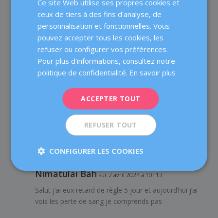
Ce site Web utilise ses propres cookies et
CATALÀ
comprends pas
ceux de tiers à des fins d'analyse, de
ENGLISH
personnalisation et fonctionnelles. Vous
pouvez accepter tous les cookies, les
FRENCH
Dexeus Mujer
sur 25 janvier 2023 à 12h18
refuser ou configurer vos préférences.
DEUTSCH
Pour plus d'informations, consultez notre
Chère Edwige,
ITALIANO
politique de confidentialité.
En savoir plus
Merci pour votre contribution. Le fait d’avoir des
ESPAÑOL
rapports sexuels non protégés autour de votre
ACCEPTER TOUT
ovulation n’est pas une garantie de grossesse. Je vous
conseille d’être patiente, si après quelques cycles,
REFUSER TOUT
vous ne tombez pas enceinte, alors vous devriez
consulter votre médecin. Meilleures salutations !
CONFIGURER LES COOKIES
Nimatulai Bah
sur 2 avril 2024 à 10h13
Salut j’ai eux retard de règle 5 jour et aujourd’hui j’ai
vois les perte de sang je comprends pas