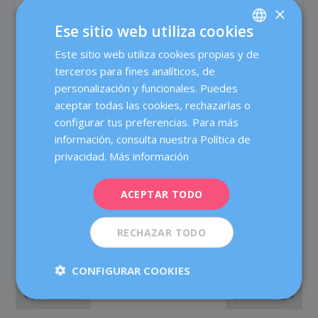
pueda recibir más apoyo”, añade Sandra.
×
Ese sitio web utiliza cookies
¡Esperamos que este post te haya resultado útil!
Este sitio web utiliza cookies propias y de
SPANISH
Si quieres ampliar la información, puedes consultar a
terceros para fines analíticos, de
nuestro equipo de la
Unidad de Endometriosis
. También
CATALÀ
personalización y funcionales. Puedes
ofrecemos talleres específicos de forma periódica para
ENGLISH
aceptar todas las cookies, rechazarlas o
tratar todos estos aspectos.
configurar tus preferencias. Para más
FRENCH
información, consulta nuestra Política de
DEUTSCH
privacidad.
Más información
ITALIANO
ACEPTAR TODO
ESPAÑOL
COMPARTIR:
VALORACIÓN:
RECHAZAR TODO
CONFIGURAR COOKIES
ANTERIOR
SIGUIENTE