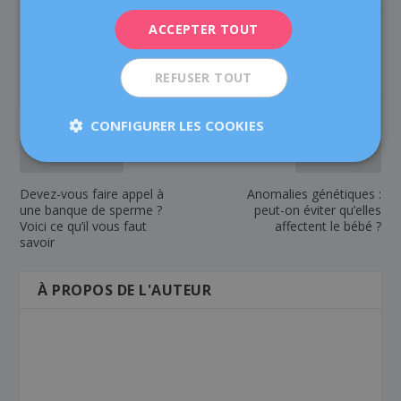
ESPAÑOL
ACCEPTER TOUT
PARTAGER:
TAUX:
REFUSER TOUT
CONFIGURER LES COOKIES
PRÉCÉDENT
SUIVANT
Devez-vous faire appel à
Anomalies génétiques :
une banque de sperme ?
peut-on éviter qu’elles
Voici ce qu’il vous faut
affectent le bébé ?
savoir
À PROPOS DE L'AUTEUR