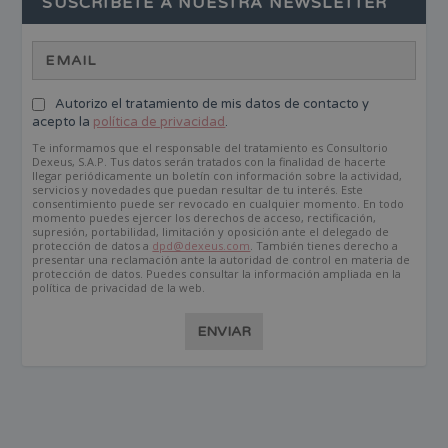
SUSCRÍBETE A NUESTRA NEWSLETTER
Autorizo el tratamiento de mis datos de contacto y
acepto la
política de privacidad
.
Te informamos que el responsable del tratamiento es Consultorio
Dexeus, S.A.P. Tus datos serán tratados con la finalidad de hacerte
llegar periódicamente un boletín con información sobre la actividad,
servicios y novedades que puedan resultar de tu interés. Este
consentimiento puede ser revocado en cualquier momento. En todo
momento puedes ejercer los derechos de acceso, rectificación,
supresión, portabilidad, limitación y oposición ante el delegado de
protección de datos a
dpd@dexeus.com
. También tienes derecho a
presentar una reclamación ante la autoridad de control en materia de
protección de datos. Puedes consultar la información ampliada en la
política de privacidad de la web.
ENVIAR