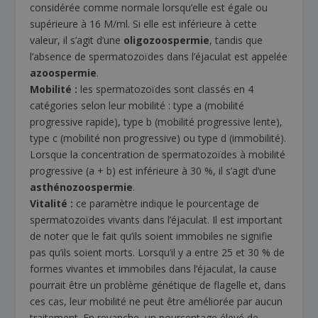
considérée comme normale lorsqu’elle est égale ou
supérieure à 16 M/ml. Si elle est inférieure à cette
valeur, il s’agit d’une
oligozoospermie
, tandis que
l’absence de spermatozoïdes dans l’éjaculat est appelée
azoospermie
.
Mobilité :
les spermatozoïdes sont classés en 4
catégories selon leur mobilité : type a (mobilité
progressive rapide), type b (mobilité progressive lente),
type c (mobilité non progressive) ou type d (immobilité).
Lorsque la concentration de spermatozoïdes à mobilité
progressive (a + b) est inférieure à 30 %, il s’agit d’une
asthénozoospermie
.
Vitalité :
ce paramètre indique le pourcentage de
spermatozoïdes vivants dans l’éjaculat. Il est important
de noter que le fait qu’ils soient immobiles ne signifie
pas qu’ils soient morts. Lorsqu’il y a entre 25 et 30 % de
formes vivantes et immobiles dans l’éjaculat, la cause
pourrait être un problème génétique de flagelle et, dans
ces cas, leur mobilité ne peut être améliorée par aucun
traitement. En revanche, un pourcentage élevé de