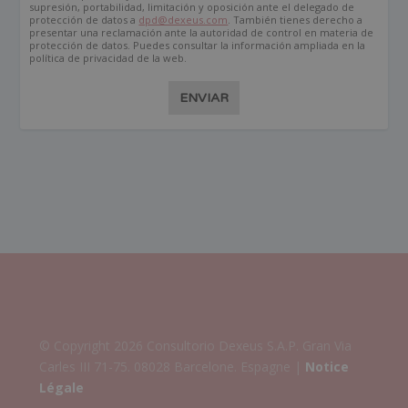
supresión, portabilidad, limitación y oposición ante el delegado de
protección de datos a
dpd@dexeus.com
. También tienes derecho a
presentar una reclamación ante la autoridad de control en materia de
protección de datos. Puedes consultar la información ampliada en la
política de privacidad de la web.
ENVIAR
© Copyright 2026 Consultorio Dexeus S.A.P. Gran Via
Carles III 71-75. 08028 Barcelone. Espagne |
Notice
Légale