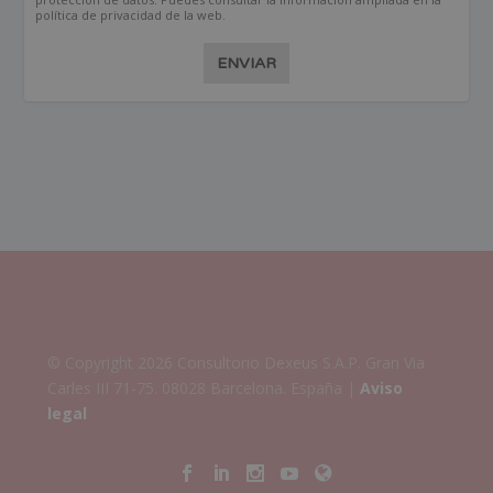
política de privacidad de la web.
ENVIAR
© Copyright 2026 Consultorio Dexeus S.A.P. Gran Via
Carles III 71-75. 08028 Barcelona. España |
Aviso
legal