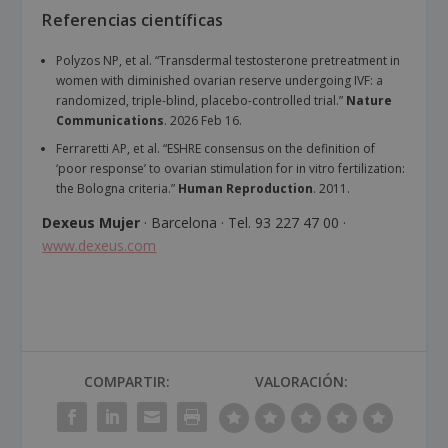
Referencias científicas
Polyzos NP, et al. “Transdermal testosterone pretreatment in
women with diminished ovarian reserve undergoing IVF: a
randomized, triple-blind, placebo-controlled trial.”
Nature
Communications
. 2026 Feb 16.
Ferraretti AP, et al. “ESHRE consensus on the definition of
‘poor response’ to ovarian stimulation for in vitro fertilization:
the Bologna criteria.”
Human Reproduction
. 2011.
Dexeus Mujer
· Barcelona · Tel. 93 227 47 00 ·
www.dexeus.com
COMPARTIR:
VALORACIÓN: