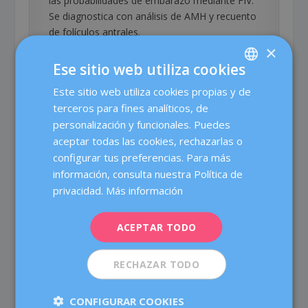
las probabilidades de embarazo mediante FIV.
Se diagnostica con análisis de AMH y recuento
de folículos antrales.
×
¿Puedo quedarme embarazada
Ese sitio web utiliza cookies
con baja reserva ovárica?
Este sitio web utiliza cookies propias y de
SPANISH
Sí.
Tener baja reserva ovárica no impide el
terceros para fines analíticos, de
CATALÀ
embarazo, pero requiere una
estrategia
personalización y funcionales. Puedes
personalizada
. En Dexeus Mujer evaluamos
ENGLISH
aceptar todas las cookies, rechazarlas o
cada caso individualmente para determinar el
configurar tus preferencias. Para más
FRENCH
mejor tratamiento: FIV con óvulos propios,
información, consulta nuestra Política de
acumulación de ovocitos o donación de
DEUTSCH
privacidad.
Más información
óvulos.
ITALIANO
¿Debo usar testosterona antes de
ACEPTAR TODO
ESPAÑOL
mi FIV?
RECHAZAR TODO
Según la evidencia científica actual,
no hay
justificación
para el uso rutinario de
CONFIGURAR COOKIES
testosterona transdérmica antes de FIV en