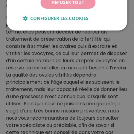
REFUSER TOUT
technique de PMA.
Lorsque le problème est détecté chez des femmes
CONFIGURER LES COOKIES
jeunes qui ne souhaitent pas devenir mères à court
terme, elles peuvent décider de réaliser un
traitement de préservation de la fertilité, qui
consiste à stimuler les ovaires puis à extraire et
vitrifier les ovocytes, ce qui leur permet de disposer
d’un certain nombre de leurs propres ovocytes en
réserve au cas où elles en auraient besoin à l’avenir.
La qualité des ovules vitrifiés dépendra
principalement de l’âge auquel elles subissent le
traitement, mais leur capacité réelle de donner lieu
à une grossesse n’est connue que lorsqu’ils sont
utilisés. Bien que nous ne puissions rien garantir, il
s’agit d’une très bonne mesure préventive, mais
nous vous recommandons de toujours consulter
votre spécialiste au préalable, afin de savoir si
cette technique est conseillée dans votre cas