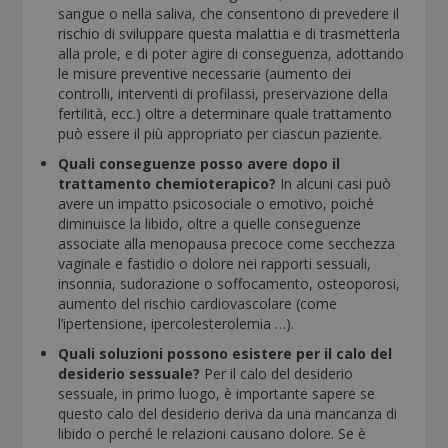
sangue o nella saliva, che consentono di prevedere il
rischio di sviluppare questa malattia e di trasmetterla
alla prole, e di poter agire di conseguenza, adottando
le misure preventive necessarie (aumento dei
controlli, interventi di profilassi, preservazione della
fertilità, ecc.) oltre a determinare quale trattamento
può essere il più appropriato per ciascun paziente.
Quali conseguenze posso avere dopo il
trattamento chemioterapico?
In alcuni casi può
avere un impatto psicosociale o emotivo, poiché
diminuisce la libido, oltre a quelle conseguenze
associate alla menopausa precoce come secchezza
vaginale e fastidio o dolore nei rapporti sessuali,
insonnia, sudorazione o soffocamento, osteoporosi,
aumento del rischio cardiovascolare (come
l’ipertensione, ipercolesterolemia …).
Quali soluzioni possono esistere per il calo del
desiderio sessuale?
Per il calo del desiderio
sessuale, in primo luogo, è importante sapere se
questo calo del desiderio deriva da una mancanza di
libido o perché le relazioni causano dolore. Se è