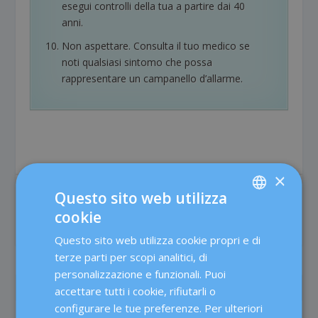
esegui controlli della tua a partire dai 40
anni.
Non aspettare. Consulta il tuo medico se
noti qualsiasi sintomo che possa
rappresentare un campanello d’allarme.
×
Questo sito web utilizza
CONDIVIDERE:
VOTA:
cookie
SPANISH
Questo sito web utilizza cookie propri e di
CATALÀ
terze parti per scopi analitici, di
ENGLISH
personalizzazione e funzionali. Puoi
PRECEDENTE
IL PROSSIMO
accettare tutti i cookie, rifiutarli o
FRENCH
configurare le tue preferenze. Per ulteriori
DEUTSCH