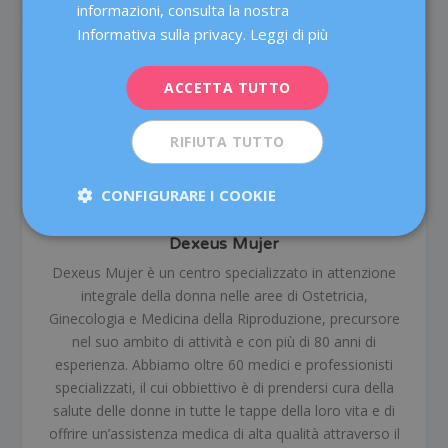
Preservare la fertilità: 5
Endometriosi e fertilità:
informazioni, consulta la nostra
motivi per non aspettare
risposte a 10 domande
ITALIANO
Informativa sulla privacy.
Leggi di più
frequenti
ESPAÑOL
ACCETTA TUTTO
SULL'AUTORE
RIFIUTA TUTTO
CONFIGURARE I COOKIE
Dexeus Mujer
Dexeus Mujer è un centro specializzato in attenzione
integrale della donna nelle aree di Ostetricia,
Ginecologia e Medicina della Riproduzione, precursore
nel suo ambito di attività e con più di 80 anni di
esperienza. Abbiamo oltre 60 medici e professionisti
specializzati, il cui obbiettivo è di prendersi cura della
salute delle donne in tutte le tappe della loro vita e di
offrire un’assistenza medica di alta qualità attraverso il