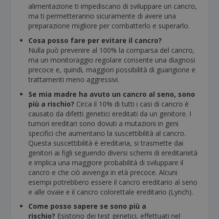
alimentazione ti impediscano di sviluppare un cancro,
ma ti permetteranno sicuramente di avere una
preparazione migliore per combatterlo e superarlo.
Cosa posso fare per evitare il cancro?
Nulla può prevenire al 100% la comparsa del cancro,
ma un monitoraggio regolare consente una diagnosi
precoce e, quindi, maggiori possibilità di guarigione e
trattamenti meno aggressivi.
Se mia madre ha avuto un cancro al seno, sono
più a rischio?
Circa il 10% di tutti i casi di cancro è
causato da difetti genetici ereditati da un genitore. I
tumori ereditari sono dovuti a mutazioni in geni
specifici che aumentano la suscettibilità al cancro.
Questa suscettibilità è ereditaria, si trasmette dai
genitori ai figli seguendo diversi schemi di ereditarietà
e implica una maggiore probabilità di sviluppare il
cancro e che ciò avvenga in età precoce. Alcuni
esempi potrebbero essere il cancro ereditario al seno
e alle ovaie e il cancro colorettale ereditario (Lynch).
Come posso sapere se sono più a
rischio?
Esistono dei test genetici, effettuati nel