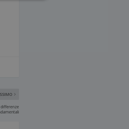
ITALIANO
ESPAÑOL
OSSIMO
 differenze
ndamentali