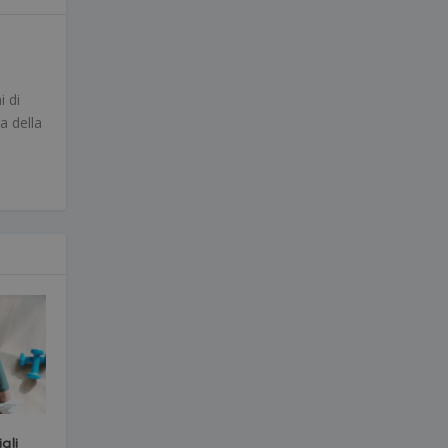
i di
a della
gli