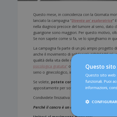
Questo mese, in coincidenza con la Giornata mon
lanciato la campagna “
Diventa un’ esploratrice
” 
nella diagnosi precoce del tumore al seno, dato che
guarigione sono maggiori. Per questo motivo, oltre
Se non sapete come si fa, ve lo spieghiamo in q
La campagna fa parte di un più ampio progetto 
anche il movimento di solidarietà #IDOCARE (sì, a 
qualità della vita delle donne malate di cancro. I 
Questo sito
psicologica gratuita”
offerto dalla
Fondazione D
seno o ginecologico, in modo che questo aiuto p
Questo sito web ut
funzionali. Puoi ac
Se volete,
potete contribuire anche voi
acqui
informazioni, cons
appositamente per sostenere questa causa. Oh, e
Condividete l’iniziativa sui vostri social con l’hash
CONFIGURARE
Perché il cancro è un argomento che sta a cuore 
Unitevi al movimento #Idocare!