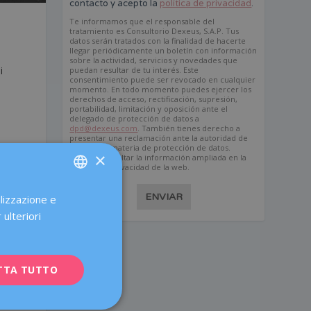
contacto y acepto la
política de privacidad
.
Te informamos que el responsable del
tratamiento es Consultorio Dexeus, S.A.P. Tus
datos serán tratados con la finalidad de hacerte
llegar periódicamente un boletín con información
sobre la actividad, servicios y novedades que
i
puedan resultar de tu interés. Este
consentimiento puede ser revocado en cualquier
momento. En todo momento puedes ejercer los
derechos de acceso, rectificación, supresión,
portabilidad, limitación y oposición ante el
delegado de protección de datos a
dpd@dexeus.com
. También tienes derecho a
presentar una reclamación ante la autoridad de
control en materia de protección de datos.
×
Puedes consultar la información ampliada en la
a
política de privacidad de la web.
ENVIAR
alizzazione e
SPANISH
 ulteriori
o
CATALÀ
ENGLISH
TTA TUTTO
FRENCH
DEUTSCH