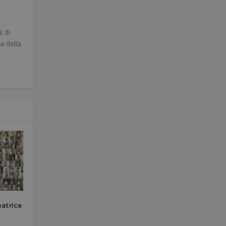
i di
a della
atrice