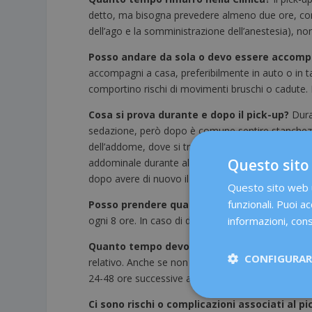
detto, ma bisogna prevedere almeno due ore, consi
dell’ago e la somministrazione dell’anestesia), no
Posso andare da sola o devo essere accom
accompagni a casa, preferibilmente in auto o in t
comportino rischi di movimenti bruschi o cadute. In
Cosa si prova durante e dopo il pick-up?
Dura
sedazione, però dopo è comune sentire stanchezza 
dell’addome, dove si trovano le ovaie. Si può an
Questo sito
addominale durante alcuni giorni. In generale, i
dopo avere di nuovo il ciclo.
Questo sito web ut
funzionali. Puoi ac
Posso prendere qualche analgesico per allevi
informazioni, cons
ogni 8 ore. In caso di dolore che aumenta in inte
Quanto tempo devo riposare e cosa si inten
CONFIGURARE
relativo. Anche se non bisogna stare a letto e si p
24-48 ore successive all’intervento. È sconsigliato 
Ci sono rischi o complicazioni associati al p