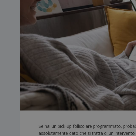
Se hai un pick-up follicolare programmato, proba
assolutamente dato che si tratta di un intervento 