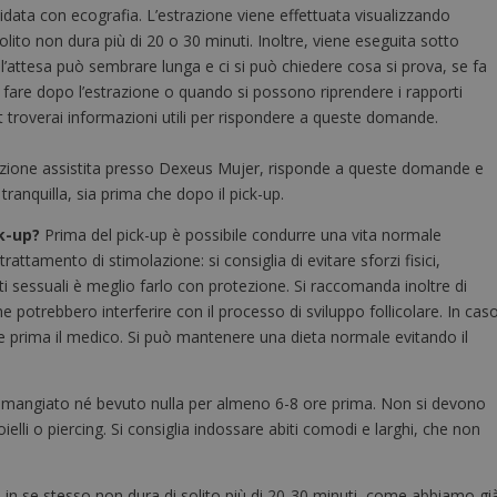
uidata con ecografia. L’estrazione viene effettuata visualizzando
ito non dura più di 20 o 30 minuti. Inoltre, viene eseguita sotto
 l’attesa può sembrare lunga e ci si può chiedere cosa si prova, se fa
a fare dopo l’estrazione o quando si possono riprendere i rapporti
t troverai informazioni utili per rispondere a queste domande.
oduzione assistita presso Dexeus Mujer, risponde a queste domande e
 tranquilla, sia prima che dopo il pick-up.
ck-up?
Prima del pick-up è possibile condurre una vita normale
attamento di stimolazione: si consiglia di evitare sforzi fisici,
i sessuali è meglio farlo con protezione. Si raccomanda inoltre di
e potrebbero interferire con il processo di sviluppo follicolare. In cas
re prima il medico. Si può mantenere una dieta normale evitando il
 mangiato né bevuto nulla per almeno 6-8 ore prima. Non si devono
elli o piercing. Si consiglia indossare abiti comodi e larghi, che non
p in se stesso non dura di solito più di 20-30 minuti, come abbiamo gi