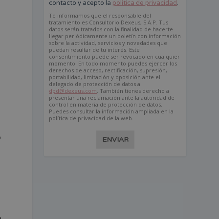
contacto y acepto la
política de privacidad
.
Te informamos que el responsable del
tratamiento es Consultorio Dexeus, S.A.P. Tus
datos serán tratados con la finalidad de hacerte
llegar periódicamente un boletín con información
sobre la actividad, servicios y novedades que
puedan resultar de tu interés. Este
consentimiento puede ser revocado en cualquier
momento. En todo momento puedes ejercer los
derechos de acceso, rectificación, supresión,
portabilidad, limitación y oposición ante el
delegado de protección de datos a
dpd@dexeus.com
. También tienes derecho a
presentar una reclamación ante la autoridad de
control en materia de protección de datos.
Puedes consultar la información ampliada en la
política de privacidad de la web.
o
ENVIAR
à