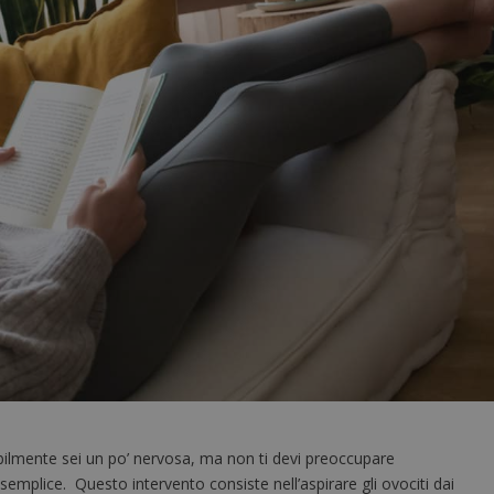
bilmente sei un po’ nervosa, ma non ti devi preoccupare
semplice. Questo intervento consiste nell’aspirare gli ovociti dai