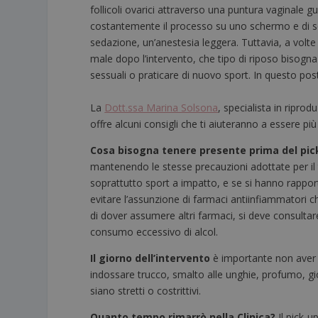
follicoli ovarici attraverso una puntura vaginale g
costantemente il processo su uno schermo e di sol
sedazione, un’anestesia leggera. Tuttavia, a volte
male dopo l’intervento, che tipo di riposo bisogn
sessuali o praticare di nuovo sport. In questo pos
La
Dott.ssa Marina Solsona
, specialista in ripr
offre alcuni consigli che ti aiuteranno a essere più
Cosa bisogna tenere presente prima del pi
mantenendo le stesse precauzioni adottate per il tr
soprattutto sport a impatto, e se si hanno rapport
evitare l’assunzione di farmaci antiinfiammatori ch
di dover assumere altri farmaci, si deve consulta
consumo eccessivo di alcol.
Il giorno dell’intervento
è importante non aver
indossare trucco, smalto alle unghie, profumo, gioi
siano stretti o costrittivi.
Quanto tempo rimarrò nella Clinica?
Il pick-u