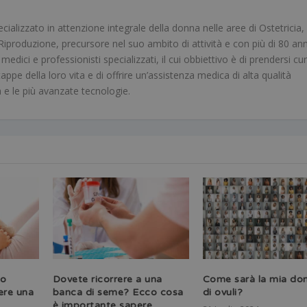
alizzato in attenzione integrale della donna nelle aree di Ostetricia,
iproduzione, precursore nel suo ambito di attività e con più di 80 ann
dici e professionisti specializzati, il cui obbiettivo è di prendersi cur
tappe della loro vita e di offrire un’assistenza medica di alta qualità
a e le più avanzate tecnologie.
no
Dovete ricorrere a una
Come sarà la mia don
ere una
banca di seme? Ecco cosa
di ovuli?
è importante sapere