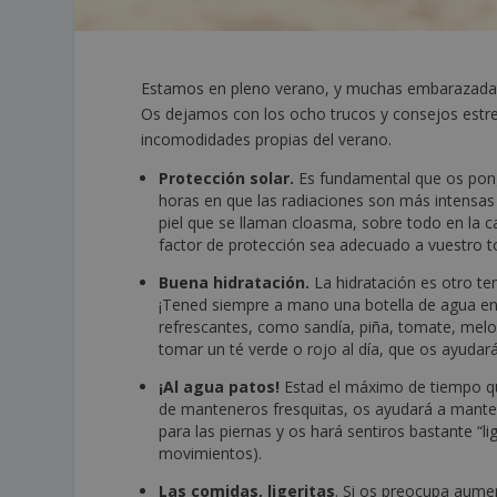
Estamos en pleno verano, y muchas embarazada
Os dejamos con los ocho trucos y consejos estre
incomodidades propias del verano.
Protección solar.
Es fundamental que os pong
horas en que las radiaciones son más intensas
piel que se llaman cloasma, sobre todo en la 
factor de protección sea adecuado a vuestro t
Buena hidratación.
La hidratación es otro t
¡Tened siempre a mano una botella de agua en 
refrescantes, como sandía, piña, tomate, meloc
tomar un té verde o rojo al día, que os ayudará
¡Al agua patos!
Estad el máximo de tiempo que
de manteneros fresquitas, os ayudará a mantene
para las piernas y os hará sentiros bastante “l
movimientos).
Las comidas, ligeritas
. Si os preocupa aume