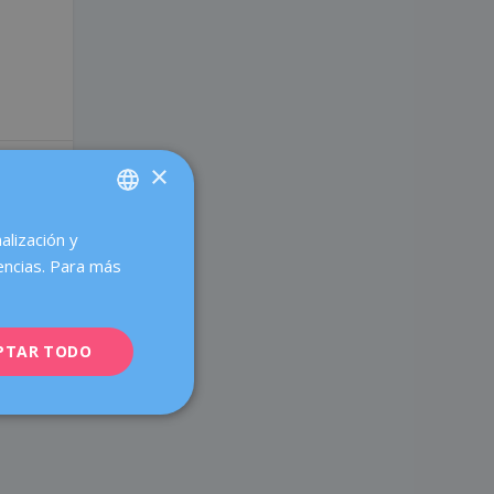
×
alización y
SPANISH
encias. Para más
CATALÀ
UIENTE
ENGLISH
omprueba si
PTAR TODO
FRENCH
 equivocas
DEUTSCH
ITALIANO
ESPAÑOL