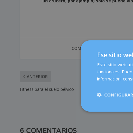
un crucero, por ejemplo) solo se puede vi
COMPARTIR:
Ese sitio we
Este sitio web uti
funcionales. Pued
ANTERIOR
información, consu
Fitness para el suelo pélvico
CONFIGURAR
6 COMENTARIOS