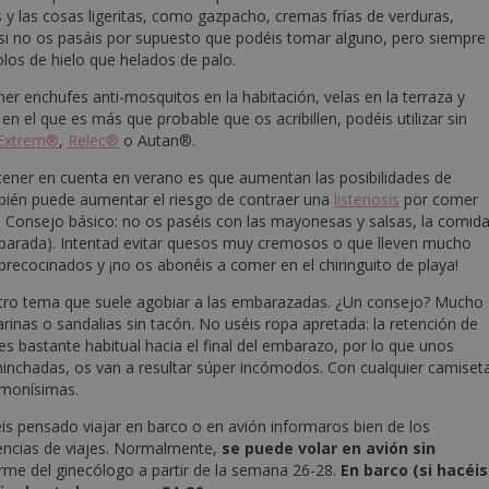
y las cosas ligeritas, como gazpacho, cremas frías de verduras,
ro si no os pasáis por supuesto que podéis tomar alguno, pero siempre
los de hielo que helados de palo.
r enchufes anti-mosquitos en la habitación, velas en la terraza y
o en el que es más que probable que os acribillen, podéis utilizar sin
 Extrem®
,
Relec®
o Autan®.
ener en cuenta en verano es que aumentan las posibilidades de
bién puede aumentar el riesgo de contraer una
listeriosis
por comer
 Consejo básico: no os paséis con las mayonesas y salsas, la comid
preparada). Intentad evitar quesos muy cremosos o que lleven mucho
recocinados y ¡no os abonéis a comer en el chiringuito de playa!
tro tema que suele agobiar a las embarazadas. ¿Un consejo? Mucho
arinas o sandalias sin tacón. No uséis ropa apretada: la retención de
 es bastante habitual hacia el final del embarazo, por lo que unos
s hinchadas, os van a resultar súper incómodos. Con cualquier camiset
s monísimas.
éis pensado viajar en barco o en avión informaros bien de los
gencias de viajes. Normalmente,
se puede volar en avión sin
orme del ginecólogo a partir de la semana 26-28.
En barco (si hacéis