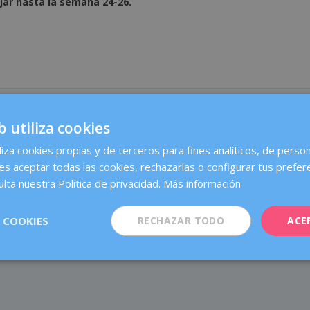
ajar hasta la semana 24-26.
VALORACIÓN:
b utiliza cookies
liza cookies propias y de terceros para fines analíticos, de person
es aceptar todas las cookies, rechazarlas o configurar tus prefer
SIG
lta nuestra Política de privacidad.
Más información
¿Usas la talla de sujetador que necesitas? C
 COOKIES
RECHAZAR TODO
ACE
aciertas… o te