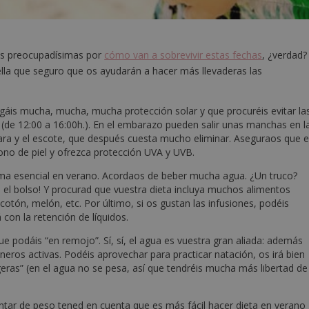
s preocupadísimas por
cómo van a sobrevivir estas fechas
, ¿verdad?
lla que seguro que os ayudarán a hacer más llevaderas las
áis mucha, mucha, mucha protección solar y que procuréis evitar la
 (de 12:00 a 16:00h.). En el embarazo pueden salir unas manchas en l
cara y el escote, que después cuesta mucho eliminar. Aseguraos que e
ono de piel y ofrezca protección UVA y UVB.
ema esencial en verano. Acordaos de beber mucha agua. ¿Un truco?
el bolso! Y procurad que vuestra dieta incluya muchos alimentos
otón, melón, etc. Por último, si os gustan las infusiones, podéis
 con la retención de líquidos.
 podáis “en remojo”. Sí, sí, el agua es vuestra gran aliada: además
ros activas. Podéis aprovechar para practicar natación, os irá bien
igeras” (en el agua no se pesa, así que tendréis mucha más libertad de
ntar de peso tened en cuenta que es más fácil hacer dieta en verano