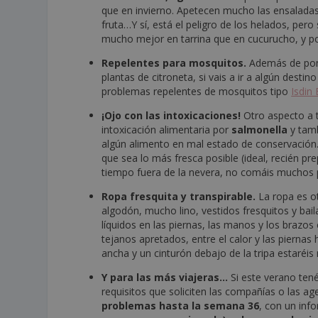
que en invierno. Apetecen mucho las ensaladas 
fruta…Y sí, está el peligro de los helados, pe
mucho mejor en tarrina que en cucurucho, y po
Repelentes para mosquitos.
Además de pone
plantas de citroneta, si vais a ir a algún destin
problemas repelentes de mosquitos tipo
Isdin
¡Ojo con las intoxicaciones!
Otro aspecto a t
intoxicación alimentaria por
salmonella
y tam
algún alimento en mal estado de conservación.
que sea lo más fresca posible (ideal, recién 
tiempo fuera de la nevera, no comáis muchos p
Ropa fresquita y transpirable.
La ropa es o
algodón, mucho lino, vestidos fresquitos y bail
líquidos en las piernas, las manos y los brazos
tejanos apretados, entre el calor y las pierna
ancha y un cinturón debajo de la tripa estaréi
Y para las más viajeras…
Si este verano ten
requisitos que soliciten las compañías o las a
problemas hasta la semana 36
, con un inf