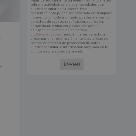
llegar periódicamente un boletín con información
sobre la actividad, servicios y novedades que
puedan resultar de tu interés. Este
consentimiento puede ser revocado en cualquier
momento. En todo momento puedes ejercer los
derechos de acceso, rectificación, supresión,
portabilidad, limitación y oposición ante el
delegado de protección de datos a
dpd@dexeus.com
. También tienes derecho a
n
presentar una reclamación ante la autoridad de
control en materia de protección de datos.
Puedes consultar la información ampliada en la
política de privacidad de la web.
ENVIAR