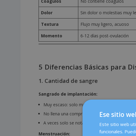
Coágulos
No contiene coágulos
Dolor
Sin dolor o molestias muy l
Textura
Flujo muy ligero, acuoso
Momento
6-12 días post-ovulación
5 Diferencias Básicas para Di
1. Cantidad de sangre
Sangrado de implantación:
Muy escaso: solo manchas o gotas
Ese sitio we
No llena una compresa
A veces solo se nota al limpiarse
Este sitio web uti
funcionales. Pued
Menstruación: