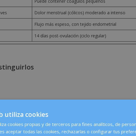
Puede contener coágulos pequeños
eves
Dolor menstrual (cólicos) moderado a intenso
Flujo más espeso, con tejido endometrial
14 días post-ovulación (ciclo regular)
stinguirlos
b utiliza cookies
liza cookies propias y de terceros para fines analíticos, de person
es aceptar todas las cookies, rechazarlas o configurar tus prefer