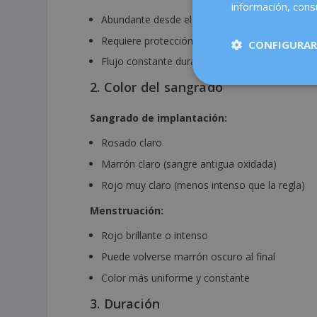
información, consu
Abundante desde el primer o segundo día
Requiere protección (compresa, tampón, copa
CONFIGURAR
Flujo constante durante varios días
2. Color del sangrado
Sangrado de implantación:
Rosado claro
Marrón claro (sangre antigua oxidada)
Rojo muy claro (menos intenso que la regla)
Menstruación:
Rojo brillante o intenso
Puede volverse marrón oscuro al final
Color más uniforme y constante
3. Duración