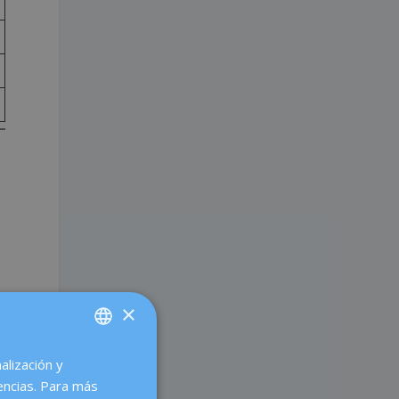
×
alización y
SPANISH
encias. Para más
CATALÀ