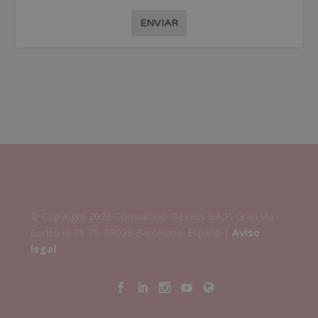
ENVIAR
© Copyright 2026 Consultorio Dexeus S.A.P. Gran Via
Carles III 71-75. 08028 Barcelona. España |
Aviso
legal