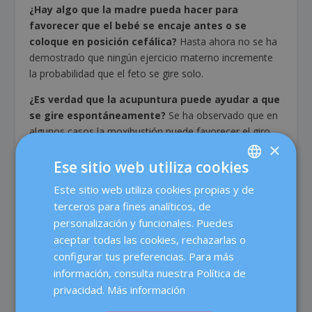
¿Hay algo que la madre pueda hacer para
favorecer que el bebé se encaje antes o se
coloque en posición cefálica?
Hasta ahora no se ha
demostrado que ningún ejercicio materno incremente
la probabilidad que el feto se gire solo.
¿Es verdad que la acupuntura puede ayudar a que
se gire espontáneamente?
Se ha observado que en
algunos casos la moxibustión puede favorecer el giro
×
del bebé, pero no se dispone de estudios científicos lo
suficientemente amplios y que valoren diversos
Ese sitio web utiliza cookies
parámetros para corroborar la indicación y efectividad
Este sitio web utiliza cookies propias y de
SPANISH
de esta técnica para lograr este fin.
terceros para fines analíticos, de
CATALÀ
¿Es verdad que si la bolsa amniótica tiene mucho
personalización y funcionales. Puedes
ENGLISH
líquido, el bebé se mueve más?
Sí, porque dispone
aceptar todas las cookies, rechazarlas o
de más espacio, un hecho que le permite moverse y
configurar tus preferencias. Para más
FRENCH
voltearse con más facilidad. También el tamaño de la
información, consulta nuestra Política de
DEUTSCH
pelvis materna puede determinar la capacidad de
privacidad.
Más información
colocarse en presentación cefálica que tiene el bebé
ITALIANO