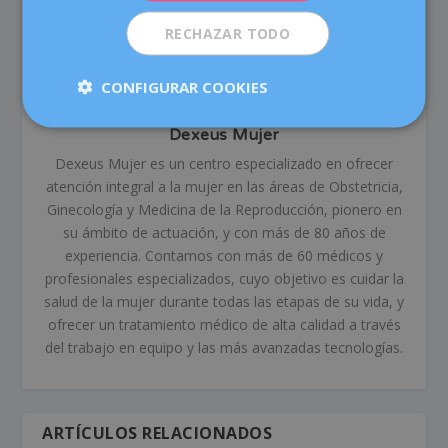
RECHAZAR TODO
CONFIGURAR COOKIES
Dexeus Mujer
Dexeus Mujer es un centro especializado en ofrecer
atención integral a la mujer en las áreas de Obstetricia,
Ginecología y Medicina de la Reproducción, pionero en
su ámbito de actuación, y con más de 80 años de
experiencia. Contamos con más de 60 médicos y
profesionales especializados, cuyo objetivo es cuidar la
salud de la mujer durante todas las etapas de su vida, y
ofrecer un tratamiento médico de alta calidad a través
del trabajo en equipo y las más avanzadas tecnologías.
ARTÍCULOS RELACIONADOS