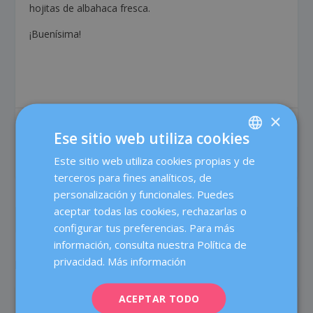
hojitas de albahaca fresca.
¡Buenísima!
×
COMPARTIR:
VALORACIÓN:
Ese sitio web utiliza cookies
Este sitio web utiliza cookies propias y de
SPANISH
terceros para fines analíticos, de
CATALÀ
personalización y funcionales. Puedes
ENGLISH
aceptar todas las cookies, rechazarlas o
ANTERIOR
SIGUIENTE
configurar tus preferencias. Para más
FRENCH
información, consulta nuestra Política de
Posición fetal y tipo de
Epigenética: no todo está
DEUTSCH
privacidad.
Más información
parto: verdades y mitos
en los genes
ITALIANO
ACEPTAR TODO
SOBRE EL AUTOR
ESPAÑOL