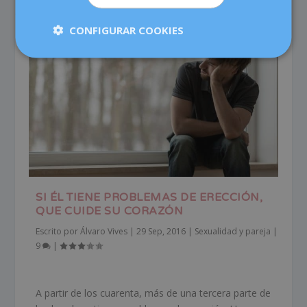
CONFIGURAR COOKIES
SI ÉL TIENE PROBLEMAS DE ERECCIÓN,
QUE CUIDE SU CORAZÓN
Escrito por
Álvaro Vives
|
29 Sep, 2016
|
Sexualidad y pareja
|
9
|
A partir de los cuarenta, más de una tercera parte de