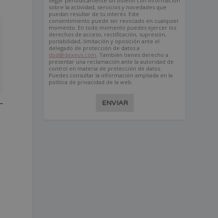
llegar periódicamente un boletín con información
sobre la actividad, servicios y novedades que
puedan resultar de tu interés. Este
consentimiento puede ser revocado en cualquier
momento. En todo momento puedes ejercer los
derechos de acceso, rectificación, supresión,
portabilidad, limitación y oposición ante el
delegado de protección de datos a
dpd@dexeus.com
. También tienes derecho a
presentar una reclamación ante la autoridad de
control en materia de protección de datos.
Puedes consultar la información ampliada en la
política de privacidad de la web.
ENVIAR