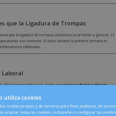
es que la Ligadura de Trompas
iva que la ligadura de trompas (anestesia local frente a general, 15
toperatorias son menores. El dolor durante la primera semana es
nflamatorios habituales.
 Laboral
da. En la mayoria de casos, basta con
evitar esfuerzos fisicos
al. La vuelta al deporte suele ser posible en aproximadamente una
b utiliza cookies
liza cookies propias y de terceros para fines analíticos, de person
es aceptar todas las cookies, rechazarlas o configurar tus prefer