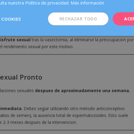
lta nuestra Política de privacidad.
Más información
ual
 COOKIES
RECHAZAR TODO
ACE
La vasectomia
no causa impotencia, no reduce el deseo sexual y
se siguen produciendo con total normalidad.
isfrute sexual
tras la vasectomia, al eliminarse la preocupacion por
l rendimiento sexual por este motivo.
Sexual Pronto
elaciones sexuales
despues de aproximadamente una semana
,
 inmediata
. Debes seguir utilizando otro metodo anticonceptivo
alisis de semen), la ausencia total de espermatozoides. Esto suele
 2-3 meses despues de la intervencion.