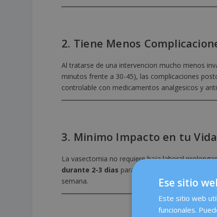
2. Tiene Menos Complicacion
Al tratarse de una intervencion mucho menos invas
minutos frente a 30-45), las complicaciones pos
controlable con medicamentos analgesicos y antii
3. Minimo Impacto en tu Vida
La vasectomia no requiere baja laboral prolonga
durante 2-3 dias
para retomar la actividad norm
Ese sitio we
semana.
Este sitio web uti
funcionales. Pued