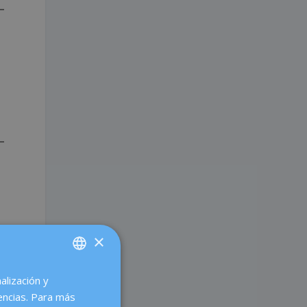
×
alización y
SPANISH
encias. Para más
CATALÀ