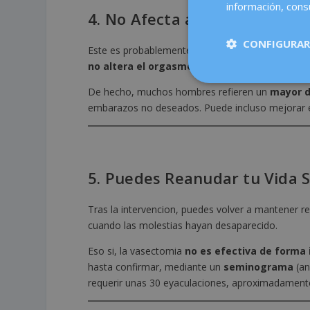
información, consu
4. No Afecta a tu Funcion Sex
CONFIGURAR
Este es probablemente el mito mas extendido. 
no altera el orgasmo
. Las hormonas sexuales 
De hecho, muchos hombres refieren un
mayor d
embarazos no deseados. Puede incluso mejorar e
5. Puedes Reanudar tu Vida 
Tras la intervencion, puedes volver a mantener r
cuando las molestias hayan desaparecido.
Eso si, la vasectomia
no es efectiva de forma
hasta confirmar, mediante un
seminograma
(an
requerir unas 30 eyaculaciones, aproximadamente