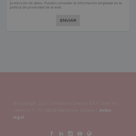
protección de datos. Puedes consultar la información ampliada en la
política de privacidad de la web.
ENVIAR
© Copyright 2026 Consultorio Dexeus S.A.P. Gran Via
Carles III 71-75. 08028 Barcelona. España |
Aviso
legal