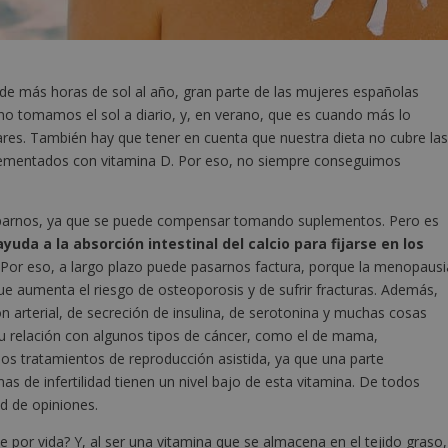
a de más horas de sol al año, gran parte de las mujeres españolas
 no tomamos el sol a diario, y, en verano, que es cuando más lo
res. También hay que tener en cuenta que nuestra dieta no cubre la
ementados con vitamina D. Por eso, no siempre conseguimos
ocuparnos, ya que se puede compensar tomando suplementos. Pero es
yuda a la absorción intestinal del calcio para fijarse en los
o. Por eso, a largo plazo puede pasarnos factura, porque la menopausi
e aumenta el riesgo de osteoporosis y de sufrir fracturas. Además,
ón arterial, de secreción de insulina, de serotonina y muchas cosas
su relación con algunos tipos de cáncer, como el de mama,
os tratamientos de reproducción asistida, ya que una parte
s de infertilidad tienen un nivel bajo de esta vitamina. De todos
d de opiniones.
 por vida? Y, al ser una vitamina que se almacena en el tejido graso,