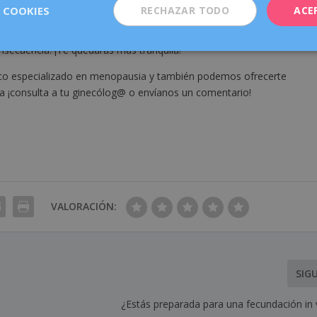
 puedes solicitar a tu ginecólog@. En nuestro centro, la valoración d
 COOKIES
RECHAZAR TODO
ACE
equeo de la revisión anual. Y si ya has cumplido los 50 años, hazte un
encilla, que permite evaluar la densidad mineral de tus huesos para
onsecuencia. ¡Te quedarás más tranquila!
o especializado en menopausia y también podemos ofrecerte
uda ¡consulta a tu ginecólog@ o envíanos un comentario!
VALORACIÓN:
SIG
¿Estás preparada para una fecundación in v