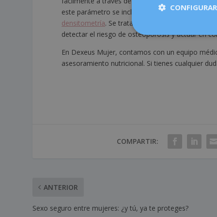
fácilmente a través de un análisis de sangre y que
CONFIGURAR
este parámetro se incluye en las analíticas de ch
densitometría
. Se trata de una exploración muy s
detectar el riesgo de osteoporosis y actuar en c
En Dexeus Mujer, contamos con un equipo médic
asesoramiento nutricional. Si tienes cualquier d
COMPARTIR:
ANTERIOR
Sexo seguro entre mujeres: ¿y tú, ya te proteges?