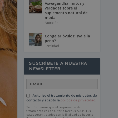
Aswagandha: mitos y
verdades sobre el
suplemento natural de
moda
Nutrición
Congelar óvulos: ¿vale la
pena?
Fertilidad
SUSCRÍBETE A NUESTRA
NEWSLETTER
Autorizo el tratamiento de mis datos de
contacto y acepto la
política de privacidad
.
Te informamos que el responsable del
tratamiento es Consultorio Dexeus, S.A.P. Tus
datos serán tratados con la finalidad de hacerte