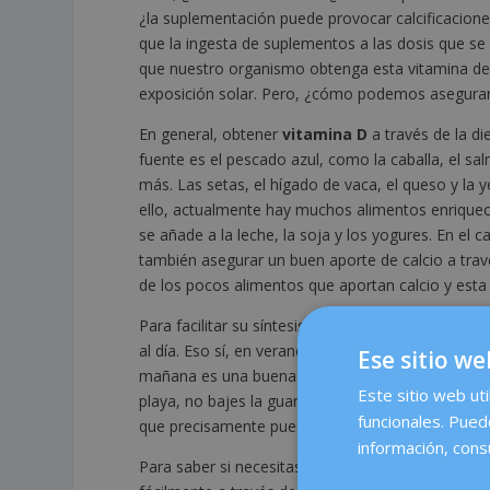
¿la suplementación puede provocar calcificacion
que la ingesta de suplementos a las dosis que s
que nuestro organismo obtenga esta vitamina de fo
exposición solar. Pero, ¿cómo podemos asegura
En general, obtener
vitamina D
a través de la di
fuente es el pescado azul, como la caballa, el s
más. Las setas, el hígado de vaca, el queso y l
ello, actualmente hay muchos alimentos enriquec
se añade a la leche, la soja y los yogures. En el 
también asegurar un buen aporte de calcio a tra
de los pocos alimentos que aportan calcio y esta
Para facilitar su síntesis, basta con exponer la p
al día. Eso sí, en verano debes evitar las horas e
Ese sitio we
mañana es una buena franja horaria). Y un dato 
Este sitio web uti
playa, no bajes la guardia, porque estar más mo
funcionales. Pued
que precisamente puede indicar lo contrario, la di
información, consu
Para saber si necesitas suplementos, debes comp