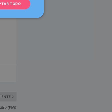
e
PTAR TODO
FRENCH
a
DEUTSCH
ITALIANO
ESPAÑOL
UIENTE
itro (FIV)?