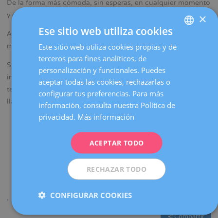
De la forma más cómoda, sin esperas, en cualquier momento
la
y desde cualquier dispositivo.
×
navegación
Ese sitio web utiliza cookies
Algunas de nuestras especialidades no se pueden reservar
Este sitio web utiliza cookies propias y de
SPANISH
mediante la cita
online
.
terceros para fines analíticos, de
CATALÀ
Si no encuentras lo que necesitas o requieres más
personalización y funcionales. Puedes
información, puedes ponerte en contacto con nosotros en el
ENGLISH
aceptar todas las cookies, rechazarlas o
teléfono
93 227 47 27
o rellena
este formulario
y te
configurar tus preferencias. Para más
FRENCH
llamaremos lo antes posible.
información, consulta nuestra Política de
DEUTSCH
privacidad.
Más información
ITALIANO
ACEPTAR TODO
ESPAÑOL
RECHAZAR TODO
CONFIGURAR COOKIES
Compartir