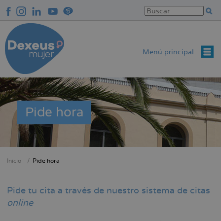
Pasar
al
contenido
principal
Menú principal
Pide hora
Inicio
Pide hora
Sobrescribir
enlaces
Pide tu cita a través de nuestro sistema de citas
de
online
ayuda
a