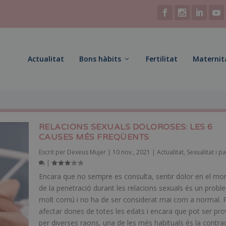
Actualitat
Bons hàbits
Fertilitat
Maternit
RELACIONS SEXUALS DOLOROSES: LES 6
CAUSES MÉS
FREQÜENTS
Escrit per
Dexeus Mujer
|
10 nov., 2021
|
Actualitat
,
Sexualitat i pa
|
Encara que no sempre es consulta, sentir dolor en el m
de la penetració durant les relacions sexuals és un prob
molt comú i no ha de ser considerat mai com a normal. 
afectar dones de totes les edats i encara que pot ser pr
per diverses raons, una de les més habituals és la contra