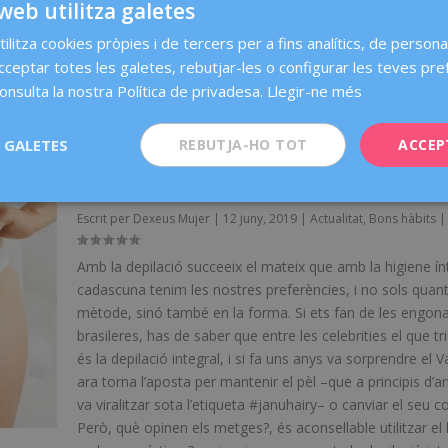
web utilitza galetes
que no l’han experimentat mai. I, encara que normalment
ilitza cookies pròpies i de tercers per a fins analítics, de personal
compara amb l’ejaculació masculina, no és exactament e
acceptar totes les galetes, rebutjar-les o configurar les teves pre
mateix, ni tampoc és un símbol de...
onsulta la nostra Política de privadesa.
Llegir-ne més
LLEGEIX-NE MÉS
 GALETES
REBUTJA-HO TOT
ACCEP
DEPILACIÓ ÍNTIMA: 6 ERRORS QUE HAS D’E
Escrit per
Dexeus Mujer
|
12 juny, 2019
|
Actualitat
,
Bons hàbits
Amb la depilació succeeix el mateix que amb la higiene ín
cadascuna tenim les nostres preferències, i no sols quant
mètode, sinó també en la forma. Si ets fan de les engona
brasileres, has de saber que entre les celebrities el que t
és la depilació integral, i si fa uns anys va sorprendre el V
ara torna l’aposta per mantenir el pèl –que a principis d’a
va viralitzar sota l’etiqueta #januhairy– o canviar el seu co
Però, què opinen els metges?, és aconsellable utilitzar el 