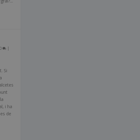
ral?...
0
|
e
. Si
a
alcetes
punt
la
l, i ha
ies de