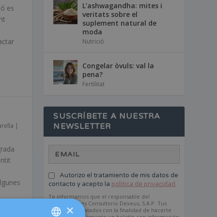
L’ashwagandha: mites i
ió es
veritats sobre el
nt
suplement natural de
moda
actar
Nutrició
Congelar òvuls: val la
pena?
Fertilitat
SUSCRÍBETE A NUESTRA
arella
|
NEWSLETTER
grada
ntit
Autorizo el tratamiento de mis datos de
algunes
contacto y acepto la
política de privacidad
.
Te informamos que el responsable del
tratamiento es Consultorio Dexeus, S.A.P. Tus
 una
×
datos serán tratados con la finalidad de hacerte
s dones
llegar periódicamente un boletín con información