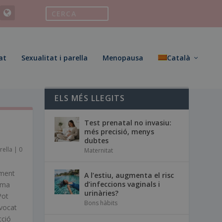
at
Sexualitat i parella
Menopausa
Català
ELS MÉS LLEGITS
Test prenatal no invasiu:
més precisió, menys
dubtes
rella
|
0
Maternitat
oment
A l’estiu, augmenta el risc
d’infeccions vaginals i
lema
urinàries?
Pot
Bons hàbits
ovocat
cció