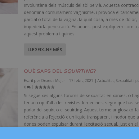
involuntària dels músculs del sòl pelvià. Aquesta contracc
denomina comunament vaginisme, i provoca el tancame
parcial o total de la vagina, la qual cosa, a més de dolor,
impedeix la penetració. En aquest post expliquem com tr
aquest problema i quines...
LLEGEIX-NE MÉS
QUÈ SAPS DEL
SQUIRTING
?
Escrit per
Dexeus Mujer
|
17 febr., 2021
|
Actualitat
,
Sexualitat i p
0
|
Si segueixes alguns fòrums de sexualitat en xarxes, o t’a
fer un cop d’ull a les revistes femenines, segur que has se
parlar del squirt o el squirting. Aquest terme anglosaxó fa
referència a l’ejecció d’un líquid transparent i inodor que 
dones poden expulsar durant l’excitació sexual, just en el
moment de l’orgasme o bé una mica abans. Es considera
cosa positiva, ja que s’associa al plaer, però hi ha molte