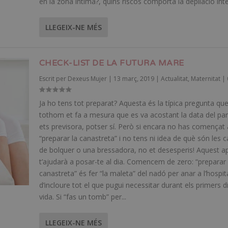
en la zona íntima?, quins riscos comporta la depilació integ
LLEGEIX-NE MÉS
CHECK-LIST DE LA FUTURA MARE
Escrit per
Dexeus Mujer
|
13 març, 2019
|
Actualitat
,
Maternitat
|
Ja ho tens tot preparat? Aquesta és la típica pregunta qu
tothom et fa a mesura que es va acostant la data del part
ets previsora, potser sí. Però si encara no has començat 
“preparar la canastreta” i no tens ni idea de què són les c
de bolquer o una bressadora, no et desesperis! Aquest a
t’ajudarà a posar-te al dia. Comencem de zero: “preparar 
canastreta” és fer “la maleta” del nadó per anar a l’hospita
d’incloure tot el que pugui necessitar durant els primers d
vida. Si “fas un tomb” per...
LLEGEIX-NE MÉS