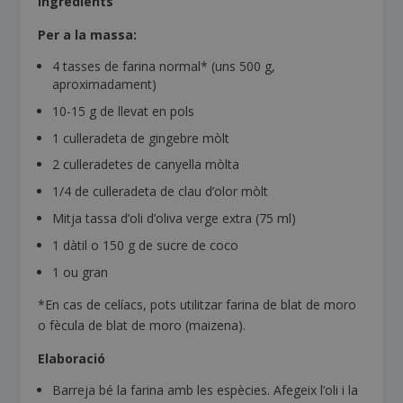
Ingredients
Per a la massa:
4 tasses de farina normal* (uns 500 g,
aproximadament)
10-15 g de llevat en pols
1 culleradeta de gingebre mòlt
2 culleradetes de canyella mòlta
1/4 de culleradeta de clau d’olor mòlt
Mitja tassa d’oli d’oliva verge extra (75 ml)
1 dàtil o 150 g de sucre de coco
1 ou gran
*En cas de celíacs, pots utilitzar farina de blat de moro
o fècula de blat de moro (maizena).
Elaboració
Barreja bé la farina amb les espècies. Afegeix l’oli i la