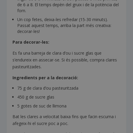
de 6 a 8. El temps depèn del gruix i de la potència del
forn.
Un cop fetes, deixa-les refredar (15-30 minuts).
Passat aquest temps, arriba la part més creativa:
decorar-les!
Para decorar-les:
Es fa una barreja de clara d’ou i sucre glas que
s’endureix en assecar-se. Si és possible, compra clares
pasteuritzades.
Ingredients per a la decoració:
75 g de clara d’ou pasteuritzada
450 g de sucre glas
5 gotes de suc de llimona
Bat les clares a velocitat baixa fins que facin escuma i
afegeix-hi el sucre poc a poc.