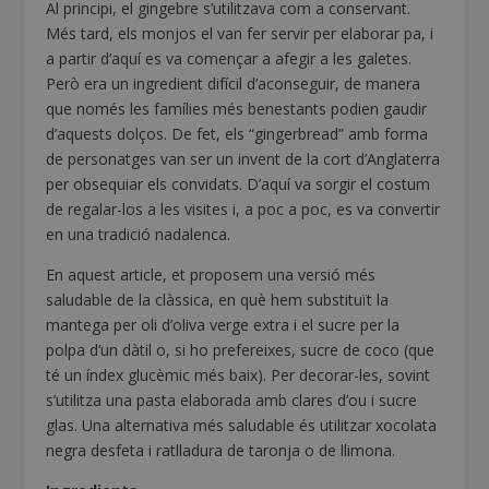
Al principi, el gingebre s’utilitzava com a conservant.
Més tard, els monjos el van fer servir per elaborar pa, i
a partir d’aquí es va començar a afegir a les galetes.
Però era un ingredient difícil d’aconseguir, de manera
que només les famílies més benestants podien gaudir
d’aquests dolços. De fet, els “gingerbread” amb forma
de personatges van ser un invent de la cort d’Anglaterra
per obsequiar els convidats. D’aquí va sorgir el costum
de regalar-los a les visites i, a poc a poc, es va convertir
en una tradició nadalenca.
En aquest article, et proposem una versió més
saludable de la clàssica, en què hem substituït la
mantega per oli d’oliva verge extra i el sucre per la
polpa d’un dàtil o, si ho prefereixes, sucre de coco (que
té un índex glucèmic més baix). Per decorar-les, sovint
s’utilitza una pasta elaborada amb clares d’ou i sucre
glas. Una alternativa més saludable és utilitzar xocolata
negra desfeta i ratlladura de taronja o de llimona.