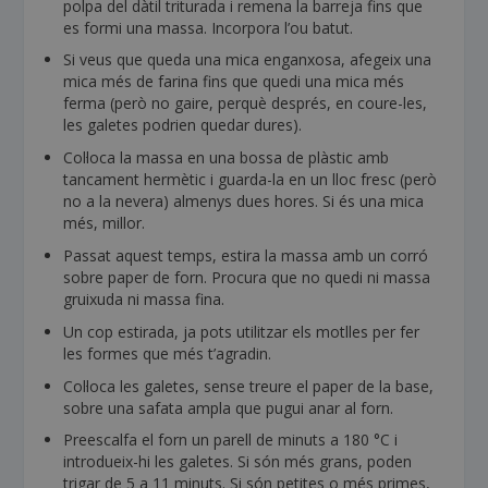
polpa del dàtil triturada i remena la barreja fins que
es formi una massa. Incorpora l’ou batut.
Si veus que queda una mica enganxosa, afegeix una
mica més de farina fins que quedi una mica més
ferma (però no gaire, perquè després, en coure-les,
les galetes podrien quedar dures).
Col·loca la massa en una bossa de plàstic amb
tancament hermètic i guarda-la en un lloc fresc (però
no a la nevera) almenys dues hores. Si és una mica
més, millor.
Passat aquest temps, estira la massa amb un corró
sobre paper de forn. Procura que no quedi ni massa
gruixuda ni massa fina.
Un cop estirada, ja pots utilitzar els motlles per fer
les formes que més t’agradin.
Col·loca les galetes, sense treure el paper de la base,
sobre una safata ampla que pugui anar al forn.
Preescalfa el forn un parell de minuts a 180 °C i
introdueix-hi les galetes. Si són més grans, poden
trigar de 5 a 11 minuts. Si són petites o més primes,