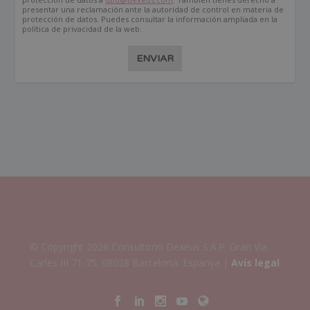
presentar una reclamación ante la autoridad de control en materia de
protección de datos. Puedes consultar la información ampliada en la
política de privacidad de la web.
ENVIAR
© Copyright 2026 Consultorio Dexeus S.A.P. Gran Via
Carles III 71-75. 08028 Barcelona. Espanya |
Avís legal