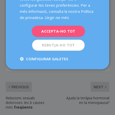
servir un pinzell amb aigua per no sortir-te del
configurar les teves preferències. Per a
DEUTSCH
contorn.
més informació, consulta la nostra Política
ITALIANO
de privadesa.
Llegir-ne més
Gaudeix del Nadal!
ESPAÑOL
ACCEPTA-HO TOT
REBUTJA-HO TOT
COMPARTEIX:
VALORA:
CONFIGURAR GALETES
PREVIOUS
NEXT
Relacions sexuals
Ajuda la teràpia hormonal
doloroses: les 6 causes
en la menopausa?
més
freqüents