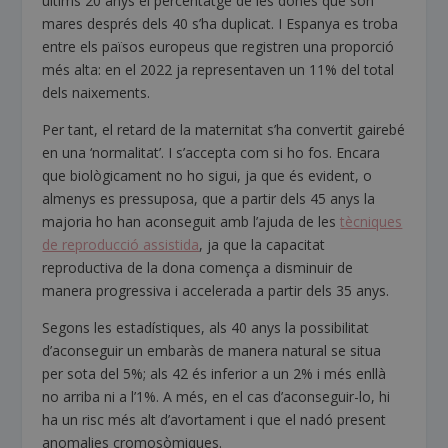
últims 20 anys el percentatge de les dones que són
mares després dels 40 s’ha duplicat. I Espanya es troba
entre els països europeus que registren una proporció
més alta: en el 2022 ja representaven un 11% del total
dels naixements.
Per tant, el retard de la maternitat s’ha convertit gairebé
en una ‘normalitat’. I s’accepta com si ho fos. Encara
que biològicament no ho sigui, ja que és evident, o
almenys es pressuposa, que a partir dels 45 anys la
majoria ho han aconseguit amb l’ajuda de les
tècniques
de reproducció assistida
, ja que la capacitat
reproductiva de la dona comença a disminuir de
manera progressiva i accelerada a partir dels 35 anys.
Segons les estadístiques, als 40 anys la possibilitat
d’aconseguir un embaràs de manera natural se situa
per sota del 5%; als 42 és inferior a un 2% i més enllà
no arriba ni a l’1%. A més, en el cas d’aconseguir-lo, hi
ha un risc més alt d’avortament i que el nadó present
anomalies cromosòmiques.