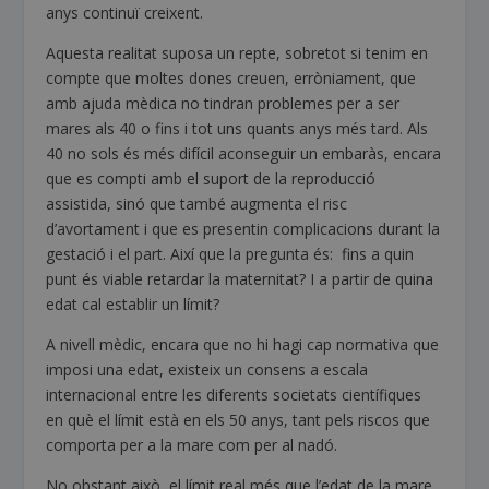
anys continuï creixent.
Aquesta realitat suposa un repte, sobretot si tenim en
compte que moltes dones creuen, erròniament, que
amb ajuda mèdica no tindran problemes per a ser
mares als 40 o fins i tot uns quants anys més tard. Als
40 no sols és més difícil aconseguir un embaràs, encara
que es compti amb el suport de la reproducció
assistida, sinó que també augmenta el risc
d’avortament i que es presentin complicacions durant la
gestació i el part. Així que la pregunta és: fins a quin
punt és viable retardar la maternitat? I a partir de quina
edat cal establir un límit?
A nivell mèdic, encara que no hi hagi cap normativa que
imposi una edat, existeix un consens a escala
internacional entre les diferents societats científiques
en què el límit està en els 50 anys, tant pels riscos que
comporta per a la mare com per al nadó.
No obstant això, el límit real més que l’edat de la mare