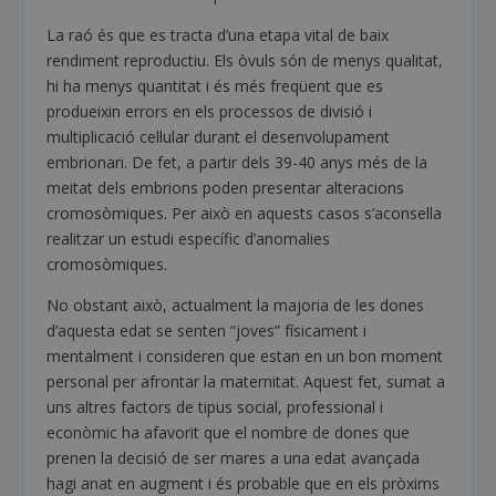
La raó és que es tracta d’una etapa vital de baix
rendiment reproductiu. Els òvuls són de menys qualitat,
hi ha menys quantitat i és més freqüent que es
produeixin errors en els processos de divisió i
multiplicació cel·lular durant el desenvolupament
embrionari. De fet, a partir dels 39-40 anys més de la
meitat dels embrions poden presentar alteracions
cromosòmiques. Per això en aquests casos s’aconsella
realitzar un estudi específic d’anomalies
cromosòmiques.
No obstant això, actualment la majoria de les dones
d’aquesta edat se senten “joves” físicament i
mentalment i consideren que estan en un bon moment
personal per afrontar la maternitat. Aquest fet, sumat a
uns altres factors de tipus social, professional i
econòmic ha afavorit que el nombre de dones que
prenen la decisió de ser mares a una edat avançada
hagi anat en augment i és probable que en els pròxims