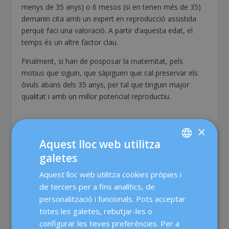
menys de 35 anys) o 6 mesos (si en tenen més de 35)
demanin cita amb un expert en reproducció assistida
perquè faci una valoració. A partir d’aquesta edat, el
temps és un altre factor clau.
Finalment, si han de posposar la maternitat, pels
motius que siguin, que sàpiguen que cal preservar els
òvuls abans dels 35 anys, per tal que tinguin major
qualitat i amb un millor potencial reproductiu.
×
Aquest lloc web utilitza
galetes
SPANISH
COMPARTEIX:
VALORA:
Aquest lloc web utilitza cookies pròpies i
CATALÀ
de tercers per a fins analítics, de
ENGLISH
personalització i funcionals. Pots acceptar
totes les galetes, rebutjar-les o
FRENCH
configurar les teves preferències. Per a
DEUTSCH