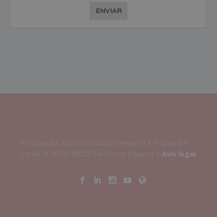
ENVIAR
© Copyright 2026 Consultorio Dexeus S.A.P. Gran Via
Carles III 71-75. 08028 Barcelona. Espanya |
Avís legal