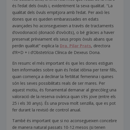
és l’edat dels òvuls i, evidentment la seva qualitat. “La
qualitat dels òvuls empitjora amb l’edat. Per això les
dones que es queden embarassades en edats
avançades ho aconsegueixen a través de tractaments
d‘ovodonació (donació d’ovòcits), o bé gràcies a haver
preservat prèviament els seus propis òvuls abans que
perdin qualitat” explica la
Dra. Pilar Prats
, directora
d’R+D + i d’Obstetrícia Clínica de Dexeus Dona.
En resum
:
el més important és que les dones estiguin
ben informades sobre quin és l’edat idònia per tenir fills,
quan comença a declinar la fertilitat femenina i quines
són les seves possibilitats reals de ser mares. Per
aquest motiu, és fonamental demanar al ginecòleg una
valoració de la reserva ovàrica quan s’és jove (entre els
25 i els 30 anys). És una prova molt senzilla, que es pot
fer durant la revisió de control anual.
També és important que si no aconsegueixen concebre
de manera natural passats 10-12 mesos (si tenen