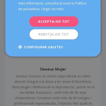
PREVIOUS
NEXT
més informació, consulta la nostra Política
ITALIANO
de privadesa.
Llegir-ne més
Revisió del sòl pelvià
Coneixes el nostre
postpart: per què cal fer-la
Programa per a dones amb
ESPAÑOL
discapacitat?
ACCEPTA-HO TOT
SOBRE L'AUTOR
REBUTJA-HO TOT
CONFIGURAR GALETES
Dexeus Mujer
Dexeus Dona és un centre especialitzat en oferir
atenció integral a la dona a les àrees d'Obstetrícia,
Ginecologia i Medicina de la Reproducció, pioner en el
seu àmbit d'actuació, i amb més de 80 anys
d'experiència. Comptem amb més de 60 metges i
professionals especialitzats, l'objectiu dels quals és