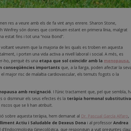
nen res a veure amb els de fa vint anys enrere. Sharon Stone,
ah Winfrey són dones que continuen estant en primera línia, malgrat
a estat fins i tot una “noia Bond”.
e voltant veurem que la majoria de les quals es troben en aquesta
lment, i porten una vida activa a nivell laboral i social. A més, es
er-ho, perquè és una
etapa que sol coincidir amb la
menopausa
, 
en conseqüències importants
que, a la llarga, poden afectar la sev
 el major risc de malaltia cardiovascular, els temuts fogots o la
enopausa amb resignació
. I l’únic tractament que, pel que sembla, h
s o disminuir els seus efectes és la
teràpia hormonal substitutiv
iscos que se li han atribuït.
ació sobre aquesta teràpia, hem demanat al
Dr. Pascual García Alfaro
,
lliment Actiu i Saludable de Dexeus Dona
i al professor
Andrea
al d’Endocrinologia Ginecològica, que responguin a vuit preguntes clau