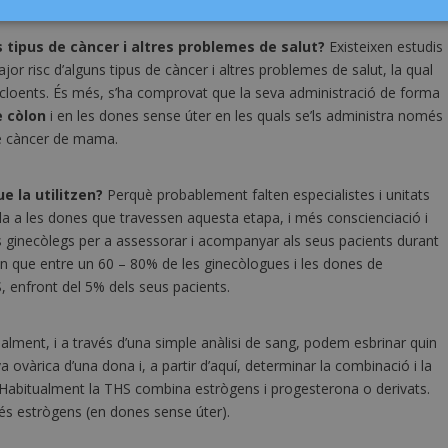
 tipus de càncer i altres problemes de salut?
Existeixen estudis
r risc d’alguns tipus de càncer i altres problemes de salut, la qual
oncloents. És més, s’ha comprovat que la seva administració de forma
e còlon
i en les dones sense úter en les quals se’ls administra només
de càncer de mama.
e la utilitzen?
Perquè probablement falten especialistes i unitats
ada a les dones que travessen aquesta etapa, i més conscienciació i
els ginecòlegs per a assessorar i acompanyar als seus pacients durant
uen que entre un 60 – 80% de les ginecòlogues i les dones de
 enfront del 5% dels seus pacients.
alment, i a través d’una simple anàlisi de sang, podem esbrinar quin
va ovàrica d’una dona i, a partir d’aquí, determinar la combinació i la
 Habitualment la THS combina estrògens i progesterona o derivats.
s estrògens (en dones sense úter).