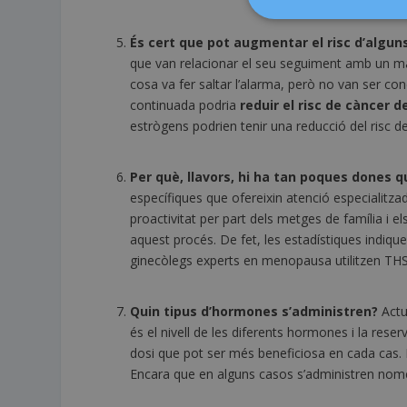
És cert que pot augmentar el risc d’alguns
que van relacionar el seu seguiment amb un majo
cosa va fer saltar l’alarma, però no van ser c
continuada podria
reduir el risc de càncer d
estrògens podrien tenir una reducció del risc 
Per què, llavors, hi ha tan poques dones qu
específiques que ofereixin atenció especialitz
proactivitat per part dels metges de família i 
aquest procés. De fet, les estadístiques indiq
ginecòlegs experts en menopausa utilitzen THS,
Quin tipus d’hormones s’administren?
Actu
és el nivell de les diferents hormones i la reser
dosi que pot ser més beneficiosa en cada cas.
Encara que en alguns casos s’administren nomé