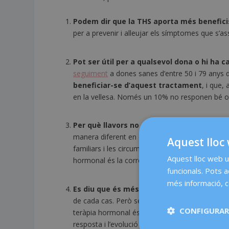
Podem dir que la THS aporta més benefici
per a prevenir i alleujar els símptomes que s’as
Pot ser útil per a qualsevol dona o hi ha 
seguiment
a dones sanes d’entre 50 i 79 anys
beneficiar-se d’aquest tractament
, i que,
en la vellesa. Només un 10% no responen bé o 
Per què llavors no es recomana de maner
manera diferent en cada dona, i cal estudiar cada
Aquest lloc 
familiars i les circumstàncies personals de les 
Aquest lloc web ut
hormonal és la correcta a cada moment i quan 
funcionals. Pots 
més informació, c
Es diu que és més efectiva si s’aplica en e
de cada cas. Però sempre ha de fer-se abans que 
CONFIGURAR
teràpia hormonal és oferir
un tractament ind
resposta i l’evolució de cada dona durant aque