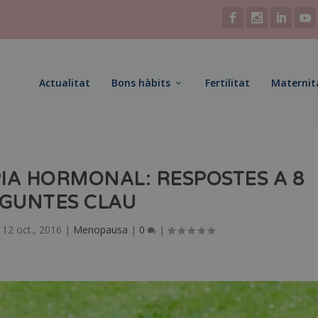
Actualitat
Bons hàbits
Fertilitat
Maternit
IA HORMONAL: RESPOSTES A 8
GUNTES CLAU
|
12 oct., 2016
|
Menopausa
|
0
|