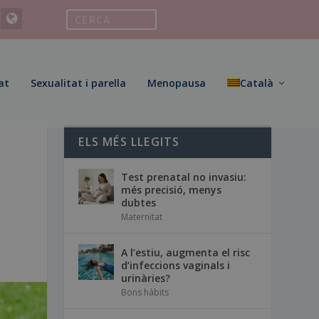
at
Sexualitat i parella
Menopausa
Català
ELS MÉS LLEGITS
Test prenatal no invasiu:
més precisió, menys
dubtes
Maternitat
A l’estiu, augmenta el risc
d’infeccions vaginals i
urinàries?
Bons hàbits