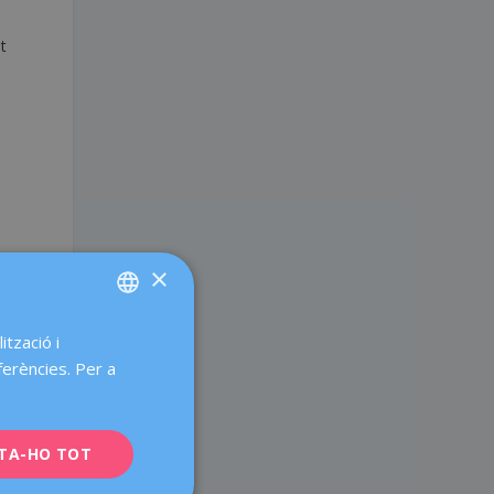
nt
×
ització i
SPANISH
ferències. Per a
CATALÀ
n
ENGLISH
TA-HO TOT
FRENCH
a
DEUTSCH