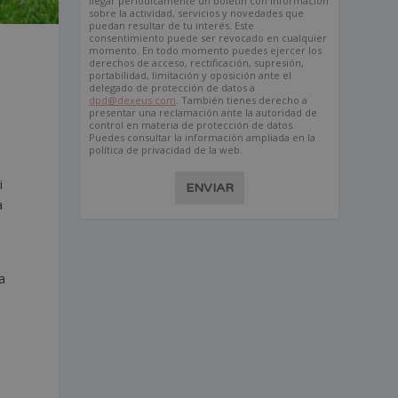
llegar periódicamente un boletín con información
sobre la actividad, servicios y novedades que
puedan resultar de tu interés. Este
consentimiento puede ser revocado en cualquier
momento. En todo momento puedes ejercer los
derechos de acceso, rectificación, supresión,
portabilidad, limitación y oposición ante el
delegado de protección de datos a
dpd@dexeus.com
. También tienes derecho a
presentar una reclamación ante la autoridad de
control en materia de protección de datos.
Puedes consultar la información ampliada en la
política de privacidad de la web.
i
ENVIAR
a
a
a
: