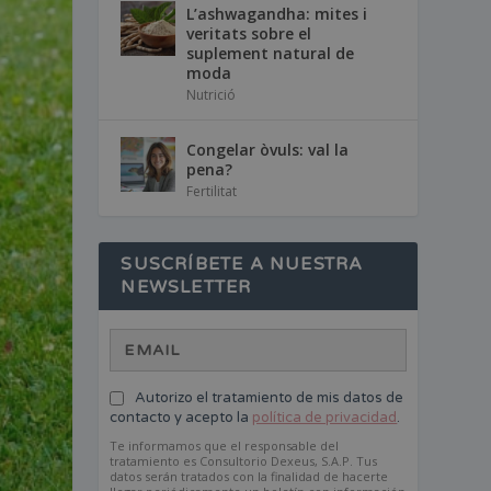
L’ashwagandha: mites i
veritats sobre el
suplement natural de
moda
Nutrició
Congelar òvuls: val la
pena?
Fertilitat
SUSCRÍBETE A NUESTRA
NEWSLETTER
Autorizo el tratamiento de mis datos de
contacto y acepto la
política de privacidad
.
Te informamos que el responsable del
tratamiento es Consultorio Dexeus, S.A.P. Tus
datos serán tratados con la finalidad de hacerte