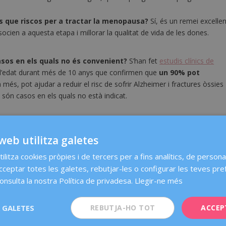
s que riscos per a tractar la menopausa?
Sí, és un remei excel·le
socien a aquesta etapa i millorar la qualitat de vida de les dones.
casos en els quals no és convenient?
S’han fet
estudis clínics de
 d’edat durant més de 10 anys que confirmen que
un 90% pot
 a més, pot ajudar a reduir el risc de sofrir Alzheimer i fractures òssies
són casos en els quals no està indicat.
a sistemàtica?
Perquè la menopausa es presenta i es manifesta de
 cas i conèixer molt bé quin és l’historial clínic, els antecedents
web utilitza galetes
pacients per a decidir si pot ser útil, quan començar, quina dosi
ilitza cookies pròpies i de tercers per a fins analítics, de personal
és convenient modificar-la o abandonar la teràpia.
acceptar totes les galetes, rebutjar-les o configurar les teves pre
onsulta la nostra Política de privadesa.
Llegir-ne més
ls primers anys, és veritat?
El moment en què ha d’iniciar-se depè
hagin passat 10 anys des de l’última regla. El secret de l’èxit de la
 GALETES
REBUTJA-HO TOT
ACCEP
ividualitzat
i fer el seguiment per a anar adaptant-lo en funció de l
sta etapa.