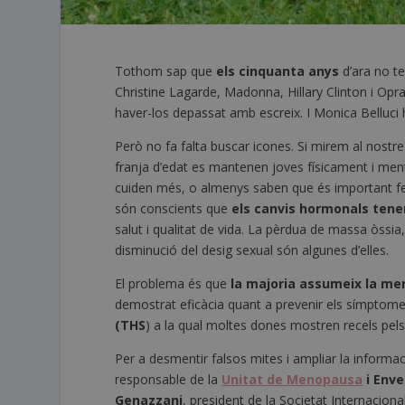
Tothom sap que
els cinquanta anys
d’ara no te
Christine Lagarde, Madonna, Hillary Clinton i Opr
haver-los depassat amb escreix. I Monica Belluci h
Però no fa falta buscar icones. Si mirem al nostr
franja d’edat es mantenen joves físicament i menta
cuiden més, o almenys saben que és important f
són conscients que
els canvis hormonals ten
salut i qualitat de vida. La pèrdua de massa òssia,
disminució del desig sexual són algunes d’elles.
El problema és que
la majoria assumeix la m
demostrat eficàcia quant a prevenir els símptome
(THS
) a la qual moltes dones mostren recels pels r
Per a desmentir falsos mites i ampliar la inform
responsable de la
Unitat de Menopausa
i Enve
Genazzani
, president de la Societat Internacion