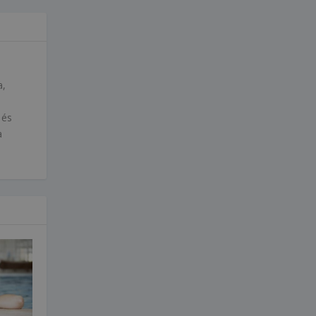
a,
 és
a