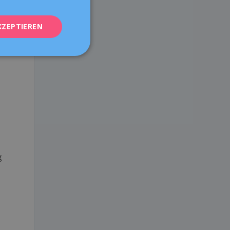
FRENCH
KZEPTIEREN
DEUTSCH
ITALIANO
ESPAÑOL
g