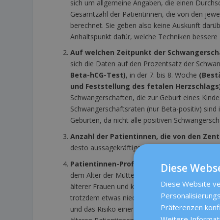
sich um allgemeine Angaben, die einen Durchsc
Gesamtzahl der Patientinnen, die von den jewei
berechnet. Sie geben also keine Auskunft darüb
Anhaltspunkt dafür, welche Techniken bessere E
Auf welchen Zeitpunkt der Schwangersc
sich die Daten auf den Prozentsatz der Schwan
Beta-hCG-Test)
, in der 7. bis 8. Woche
(Best
und Feststellung des fetalen Herzschlags
Schwangerschaften, die zur Geburt eines Kinde
Schwangerschaftsraten (nur Beta-positiv) sind 
Geburten, da nicht alle positiven Schwangersch
Anzahl der Patientinnen, die von den Zen
desto aussagekräftiger sind die Angaben, da ih
Patientinnen-Profil.
Die Erfolgsquote einer K
Diese Webse
dem Alter der Mütter und den verschiedenen Fa
Diese Website ve
älterer Frauen und komplexer Fälle hat, kann es 
Personalisierungs
trotzdem etwas niedriger ausfallen, da die 
Präferenzen konf
und das Risiko einer Fehlgeburt und sonstige
Weitere Informat