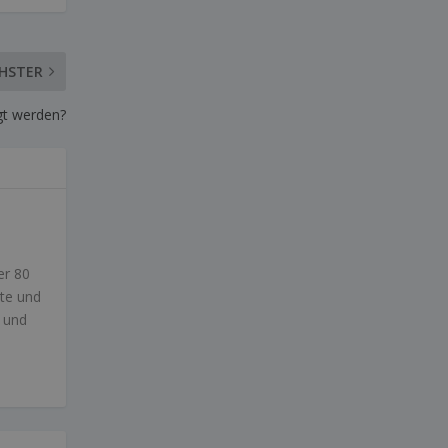
HSTER
gt werden?
er 80
zte und
n und