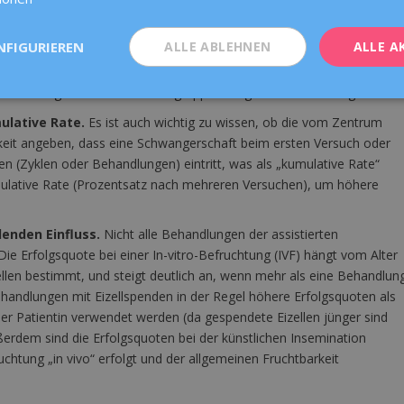
um trotz eines hohen Anteils älterer Frauen und komplexer Fälle gute
.
NFIGURIEREN
ALLE ABLEHNEN
ALLE A
ersgruppen aufgeschlüsselt sind.
Die Erfolgsquoten sind
innen eines Zentrums. Um ein genaueres und realistischeres Bild zu
um diese Ergebnisse nach Altersgruppen aufgeschlüsselt vorlegt.
ulative Rate.
Es ist auch wichtig zu wissen, ob die vom Zentrum
eit angeben, dass eine Schwangerschaft beim ersten Versuch oder
 (Zyklen oder Behandlungen) eintritt, was als „kumulative Rate“
umulative Rate (Prozentsatz nach mehreren Versuchen), um höhere
enden Einfluss.
Nicht alle Behandlungen der assistierten
Die Erfolgsquote bei einer In-vitro-Befruchtung (IVF) hängt vom Alter
zellen bestimmt, und steigt deutlich an, wenn mehr als eine Behandlun
ehandlungen mit Eizellspenden in der Regel höhere Erfolgsquoten als
er Patientin verwendet werden (da gespendete Eizellen jünger sind
ßerdem sind die Erfolgsquoten bei der künstlichen Insemination
fruchtung „in vivo“ erfolgt und der allgemeinen Fruchtbarkeit