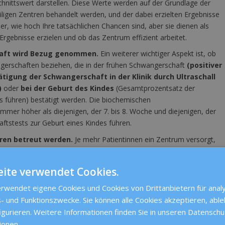
hnittswert darstellen. Diese Werte werden auf der Grundlage der
ligen Zentren behandelt werden, und der dabei erzielten Ergebnisse
er, wie hoch Ihre tatsächlichen Chancen sind, aber sie dienen als
rgebnisse erzielen und ob das Zentrum effizient arbeitet.
haft wird Bezug genommen.
Ein weiterer wichtiger Aspekt ist, ob
gerschaften beziehen, die in der frühen Schwangerschaft
(positiver
ätigung der Schwangerschaft in der Klinik durch Ultraschall
)
oder
bei der Geburt des Kindes
(Gesamtprozentsatz der
s führen) bestätigt werden. Die biochemischen
immer höher als diejenigen, der 7. bis 8. Woche und diejenigen, der
aftstests zur Geburt eines Kindes führen.
tren betreut werden.
Je mehr Patientinnen ein Zentrum versorgt,
re Ergebnisse dadurch eine allgemeinere Gültigkeit erlangen.
linik hängt unter anderem von der Art der behandelten Patientinnen,
ite verwendet Cookies.
ktoren der Unfruchtbarkeit ab. Wenn eine Klinik einen hohen Anteil
rwendet eigene Cookies und Cookies von Drittanbietern für analy
sein, dass sie zwar effizient arbeitet, aber die Erfolgsquoten
- und Funktionszwecke. Sie können alle Cookies akzeptieren, abl
Chancen auf eine Schwangerschaft mit zunehmendem Alter abnehmen
igurieren. Weitere Informationen finden Sie in unseren Datensc
r Komplikationen im Zusammenhang mit der Schwangerschaft bei
ionen