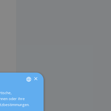
×
tische,
SPANISH
ehnen oder Ihre
CATALÀ
hutzbestimmungen.
ENGLISH