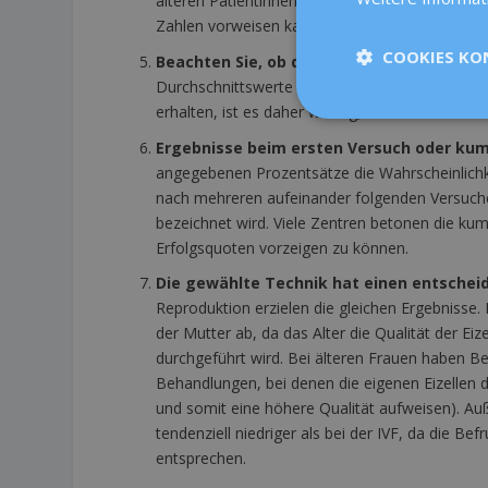
älteren Patientinnen höher ist. Wenn das Zentr
Zahlen vorweisen kann, funktioniert es sehr gut
COOKIES KO
Beachten Sie, ob die Kennzahlen nach Alt
Durchschnittswerte der Gesamtzahl der Patient
erhalten, ist es daher wichtig, dass das Zentr
Ergebnisse beim ersten Versuch oder kum
angegebenen Prozentsätze die Wahrscheinlichk
nach mehreren aufeinander folgenden Versuchen
bezeichnet wird. Viele Zentren betonen die k
Erfolgsquoten vorzeigen zu können.
Die gewählte Technik hat einen entscheid
Reproduktion erzielen die gleichen Ergebnisse. 
der Mutter ab, da das Alter die Qualität der Ei
durchgeführt wird. Bei älteren Frauen haben B
Behandlungen, bei denen die eigenen Eizellen d
und somit eine höhere Qualität aufweisen). Au
tendenziell niedriger als bei der IVF, da die Be
entsprechen.