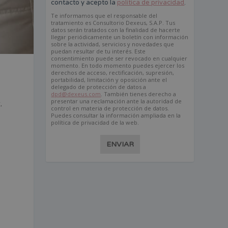
contacto y acepto la
política de privacidad
.
Te informamos que el responsable del
tratamiento es Consultorio Dexeus, S.A.P. Tus
datos serán tratados con la finalidad de hacerte
llegar periódicamente un boletín con información
sobre la actividad, servicios y novedades que
puedan resultar de tu interés. Este
consentimiento puede ser revocado en cualquier
momento. En todo momento puedes ejercer los
derechos de acceso, rectificación, supresión,
portabilidad, limitación y oposición ante el
delegado de protección de datos a
dpd@dexeus.com
. También tienes derecho a
presentar una reclamación ante la autoridad de
.
control en materia de protección de datos.
Puedes consultar la información ampliada en la
política de privacidad de la web.
ENVIAR