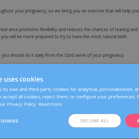
ghout your pregnancy, so we bring you an exercise that will help yo
eal area promotes flexibility and reduces the chances of tearing and
ay you will be more prepared to try to have the most natural birth
so you should do it daily from the 32nd week of your pregnancy.
e uses cookies
its own and third-party cookies for analytical, personalization, an
 accept all cookies, reject them, or configure your preferences.
ur Privacy Policy.
Read more
RATE:
COOKIES
DECLINE ALL