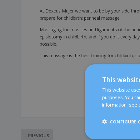
At Dexeus Mujer we want to be by your side throu
prepare for childbirth: perineal massage.
Massaging the muscles and ligaments of the perin
episiotomy in childbirth, and if you do it every d
possible.
This massage is the best training for childbirth, 
This websit
This website uses 
purposes. You can
information, see o
SHARE:
CONFIGURE 
PREVIOUS