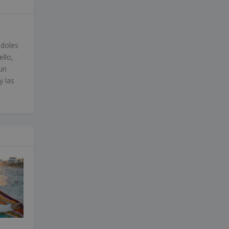
ndoles
ello,
un
y las