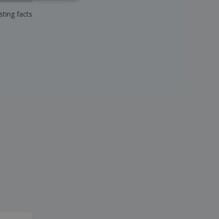
ITALIANO
sting facts
ESPAÑOL