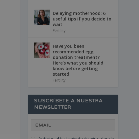
Delaying motherhood: 6
useful tips if you decide to
wait
Fertility
Have you been
recommended egg
donation treatment?
Here’s what you should
know before getting
started
Fertility
SUSCRÍBETE A NUESTRA
NEWSLETTER
Autorizo el tratamiento de mis datos de