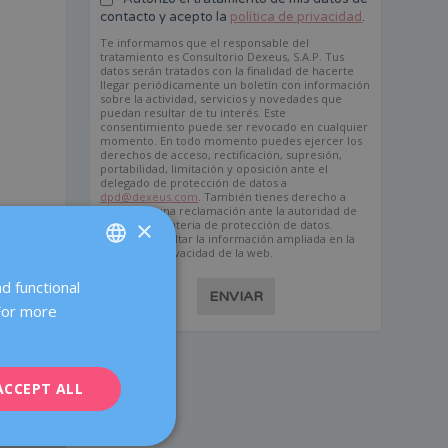
contacto y acepto la
política de privacidad
.
u
Te informamos que el responsable del
tratamiento es Consultorio Dexeus, S.A.P. Tus
datos serán tratados con la finalidad de hacerte
llegar periódicamente un boletín con información
sobre la actividad, servicios y novedades que
puedan resultar de tu interés. Este
consentimiento puede ser revocado en cualquier
momento. En todo momento puedes ejercer los
derechos de acceso, rectificación, supresión,
portabilidad, limitación y oposición ante el
delegado de protección de datos a
dpd@dexeus.com
. También tienes derecho a
presentar una reclamación ante la autoridad de
×
control en materia de protección de datos.
Puedes consultar la información ampliada en la
política de privacidad de la web.
d functional
SPANISH
ENVIAR
 For more
CATALÀ
ENGLISH
ACCEPT ALL
FRENCH
DEUTSCH
NEXT