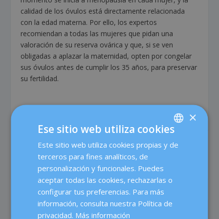
calidad de los óvulos está directamente relacionada
con la edad materna. Por ello, los expertos
recomiendan a todas las mujeres que pidan una
valoración de su reserva ovárica y que, si se ven
obligadas a aplazar la maternidad, opten por congelar
sus óvulos antes de cumplir los 35 años, para preservar
su fertilidad.
×
Ese sitio web utiliza cookies
Este sitio web utiliza cookies propias y de
SPANISH
COMPARTIR:
VALORACIÓN:
terceros para fines analíticos, de
CATALÀ
personalización y funcionales. Puedes
ENGLISH
aceptar todas las cookies, rechazarlas o
configurar tus preferencias. Para más
FRENCH
información, consulta nuestra Política de
ANTERIOR
SIGUIENTE
DEUTSCH
privacidad.
Más información