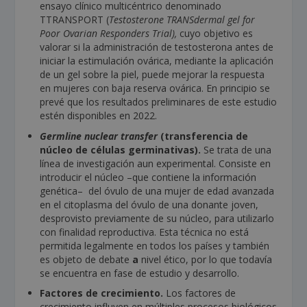
ensayo clínico multicéntrico denominado
TTRANSPORT (
Testosterone TRANSdermal gel for
Poor Ovarian Responders Trial),
cuyo objetivo es
valorar si la administración de testosterona antes de
iniciar la estimulación ovárica, mediante la aplicación
de un gel sobre la piel, puede mejorar la respuesta
en mujeres con baja reserva ovárica. En principio se
prevé que los resultados preliminares de este estudio
estén disponibles en 2022.
Germline nuclear transfer
(transferencia de
núcleo de células germinativas).
Se trata de una
línea de investigación aun experimental. Consiste en
introducir el núcleo –que contiene la información
genética– del óvulo de una mujer de edad avanzada
en el citoplasma del óvulo de una donante joven,
desprovisto previamente de su núcleo, para utilizarlo
con finalidad reproductiva. Esta técnica no está
permitida legalmente en todos los países y también
es objeto de debate
a
nivel ético, por lo que todavía
se encuentra en fase de estudio y desarrollo.
Factores de crecimiento.
Los factores de
crecimiento influyen en múltiples procesos biológicos