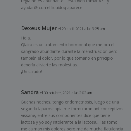
regla no es abundante….está bien tomarlA?….y
ayudar@ con el liquidoq aparece
Dexeus Mujer
el 20 abril, 2021 a las 9:25 am
Hola,
Qlaira es un tratamiento hormonal que mejora el
sangrado abundante durante la menstruación pero
también el dolor, por lo que tomarlo en principio
debería aliviarte las molestias.
¡Un saludo!
Sandra
el 30 octubre, 2021 a las 2:02 am
Buenas noches, tengo endometriosis, luego de una
segunda laparoscopia me formularon anticonceptivos
vissane, entre sus componentes dice que tiene
lactosa y yo soy intolerante a la lactosa… las tomo
me calman mis dolores pero me da mucha flatulencia