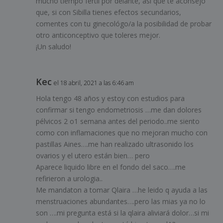
mucho tiempo fértil por delante, así que te aconsejo
que, si con Sibilla tienes efectos secundarios,
comentes con tu ginecológo/a la posibilidad de probar
otro anticonceptivo que toleres mejor.
¡Un saludo!
Kec
el 18 abril, 2021 a las 6:46 am
Hola tengo 48 años y estoy con estudios para
confirmar si tengo endometriosis …me dan dolores
pélvicos 2 o1 semana antes del periodo..me siento
como con inflamaciones que no mejoran mucho con
pastillas Aines….me han realizado ultrasonido los
ovarios y el utero están bien… pero
Aparece liquido libre en el fondo del saco….me
refirieron a urologia..
Me mandaton a tomar Qlaira …he leido q ayuda a las
menstruaciones abundantes….pero las mias ya no lo
son ….mi pregunta está si la qlaira aliviará dolor…si mi