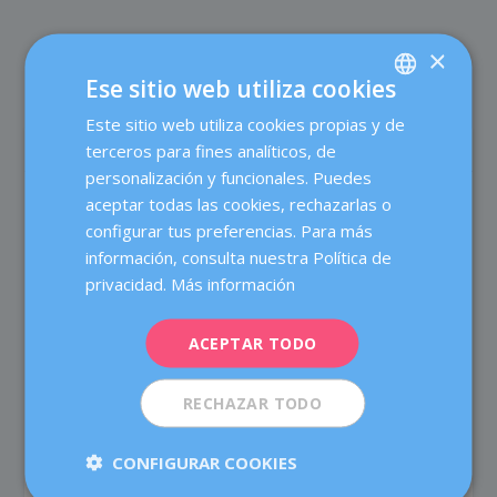
×
Ese sitio web utiliza cookies
Este sitio web utiliza cookies propias y de
SPANISH
SOBRE EL AUTOR
terceros para fines analíticos, de
CATALÀ
personalización y funcionales. Puedes
ENGLISH
aceptar todas las cookies, rechazarlas o
configurar tus preferencias. Para más
FRENCH
información, consulta nuestra Política de
DEUTSCH
privacidad.
Más información
ITALIANO
Dexeus Mujer
ACEPTAR TODO
ESPAÑOL
Dexeus Mujer es un centro especializado en ofrecer
atención integral a la mujer en las áreas de Obstetricia,
RECHAZAR TODO
Ginecología y Medicina de la Reproducción, pionero en
su ámbito de actuación, y con más de 80 años de
experiencia. Contamos con más de 60 médicos y
CONFIGURAR COOKIES
profesionales especializados, cuyo objetivo es cuidar la