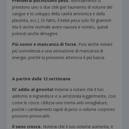
Prenderai pochissimo peso.
Normalmente si
prendono uno o due chili (per l’aumento di volume del
sangue e lo sviluppo della cavità amniotica e della
placenta, ecc.). Di fatto, il bebè pesa solo 50 grammi!
Ma è anche normale avere nausea e vomito, quindi
potresti anche dimagrire.
Più sonno e mancanza di forze.
Puoi anche notare
più sonnolenza e una sensazione di mancanza di
energie, poiché la pressione arteriosa è più bassa.
A partire dalle 12 settimane
Di’ addio al girovita!
Inizierai a notare che il tuo
addome si ingrandisce e si arrotonda leggermente, così
come le cosce. Utilizza una crema anti-smagliature,
poiché i cambiamenti rapidi di peso o volume corporeo
possono provocarle.
Il seno cresce.
Noterai che il suo volume aumenta, è