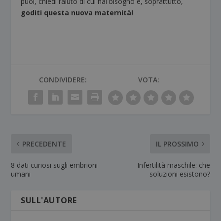
puoi, chiedi l’aiuto di cui hai bisogno e, soprattutto,
goditi questa nuova maternità!
CONDIVIDERE:
VOTA:
PRECEDENTE
IL PROSSIMO
8 dati curiosi sugli embrioni
Infertilità maschile: che
umani
soluzioni esistono?
SULL'AUTORE