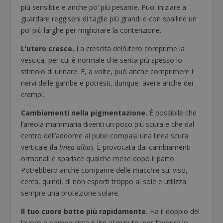
più sensibile e anche po’ più pesante. Puoi iniziare a
guardare reggiseni di taglie più grandi e con spalline un
po’ più larghe per migliorare la contenzione.
L’utero cresce.
La crescita dell’utero comprime la
vescica, per cui è normale che senta più spesso lo
stimolo di urinare. E, a volte, può anche comprimere i
nervi delle gambe e potresti, dunque, avere anche dei
crampi.
Cambiamenti nella pigmentazione.
È possibile che
l’areola mammaria diventi un poco più scura e che dal
centro dell’addome al pube compaia una linea scura
verticale (la
linea alba
). È provocata dai cambiamenti
ormonali e sparisce qualche mese dopo il parto.
Potrebbero anche comparire delle macchie sul viso,
cerca, quindi, di non esporti troppo al sole e utilizza
sempre una protezione solare.
Il tuo cuore batte più rapidamente.
Ha il doppio del
lavoro e pompa circa 6 litri al minuto, per favorire lo