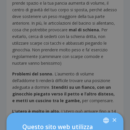
prende spazio e la tua pancia aumenta di volume, il
centro di gravità del tuo corpo si sposta, perché adesso
deve sostenere un peso maggiore della tua parte
anteriore. In più, le articolazioni del bacino si allentano,
cosa che potrebbe provocare
mal di schiena.
Per
evitarlo, cerca di sederti con la schiena dritta, non
utilizzare scarpe coi tacchi e abbassati piegando le
ginocchia. Non prendere molto peso e fa’ esercizio
regolarmente (camminare con scarpe comode e
nuotare vanno benissimo)
Problemi del sonno.
L’aumento di volume
dell’addome ti renderà difficile trovare una posizione
adeguata a dormire.
Stenditi su un fianco, con un
ginocchio piegato verso il petto e l’altro disteso,
e metti un cuscino tra le gambe,
per compensare.
L’utero è molto in alto.
L’utero può arrivare fino a 14
×
cm sopra l’ombelico e questo fa sì che gli organi
intestinali si spostino verso l’alto e che tu possa notare
Questo sito web utilizza