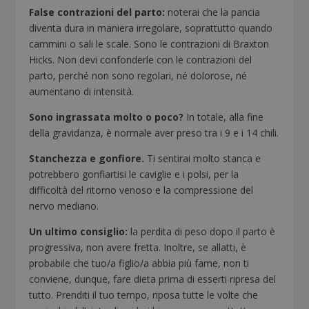
False contrazioni del parto:
noterai che la pancia
diventa dura in maniera irregolare, soprattutto quando
cammini o sali le scale. Sono le contrazioni di Braxton
Hicks. Non devi confonderle con le contrazioni del
parto, perché non sono regolari, né dolorose, né
aumentano di intensità.
Sono ingrassata molto o poco?
In totale, alla fine
della gravidanza, è normale aver preso tra i 9 e i 14 chili.
Stanchezza e gonfiore.
Ti sentirai molto stanca e
potrebbero gonfiartisi le caviglie e i polsi, per la
difficoltà del ritorno venoso e la compressione del
nervo mediano.
Un ultimo consiglio:
la perdita di peso dopo il parto è
progressiva, non avere fretta. Inoltre, se allatti, è
probabile che tuo/a figlio/a abbia più fame, non ti
conviene, dunque, fare dieta prima di esserti ripresa del
tutto. Prenditi il tuo tempo, riposa tutte le volte che